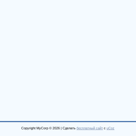
Copyright MyCorp © 2026
|
Сделать
бесплатный сайт
с
uCoz