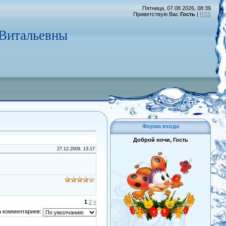
Пятница, 07.08.2026, 08:39
Приветствую Вас
Гость
|
RSS
 Витальевны
Форма входа
Доброй ночи, Гость
27.12.2009, 13:17
1
2
»
 комментариев: