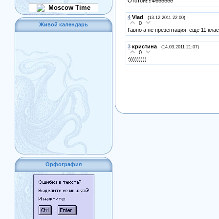
Отстой!!!!Фееееее
Moscow Time
4
Vlad
(13.12.2011 22:00)
0
Живой календарь
Гавно а не презентация. еще 11 кла
3
кристина
(14.03.2011 21:07)
0
:)))))))))
Орфография