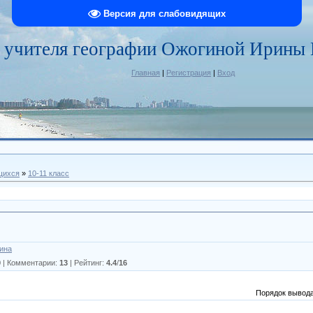
Версия для слабовидящих
 учителя географии Ожогиной Ирины
Главная
|
Регистрация
|
Вход
щихся
»
10-11 класс
ина
9
|
Комментарии
:
13
|
Рейтинг
:
4.4
/
16
Порядок вывода