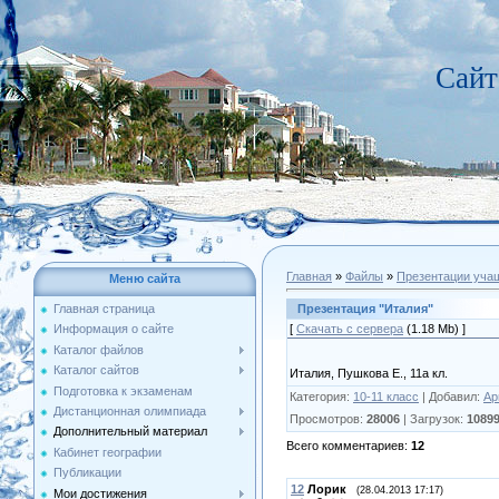
Сайт
Главная
»
Файлы
»
Презентации уча
Меню сайта
Презентация "Италия"
Главная страница
[
Скачать с сервера
(1.18 Mb) ]
Информация о сайте
Каталог файлов
Каталог сайтов
Италия, Пушкова Е., 11а кл.
Подготовка к экзаменам
Категория
:
10-11 класс
|
Добавил
:
Ар
Дистанционная олимпиада
Просмотров
:
28006
|
Загрузок
:
1089
Дополнительный материал
Всего комментариев
:
12
Кабинет географии
Публикации
12
Лорик
(28.04.2013 17:17)
Мои достижения