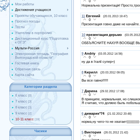
0
Мои работы
Нормальна призентація! Просто,трох
Достижения учащихся
Проекты обучающихся, 10 класс
11
Евгений
(20.01.2013 19:47)
0
Прогноз погоды
Презентация говно даже не качайте.
Тесты
Учителям в портфолио
10
презентация дерьмо
(03.05.2012
0
Дистанционный курс "Подготовка
к ОГЭ"
ОББЪЯСНИТЕ НАХУЯ ВООБЩЕ ВЫ
Мульти-Россия
9
Andriy
Электронная тетрадь "География
(03.05.2012 14:56)
0
Волгоградской области"
ну да в Італії супер=)
Гостевая книга
Обратная связь
8
Кирилл
(20.03.2012 09:05)
Карта сайта
0
Вы все гавно!!!!!!
Категории раздела
7
Дарина
(29.02.2012 17:08)
0
6 класс
[0]
В принципе, нормальная, но слишком
7 класс
[3]
Я считаю, что должно быль побольш
8 класс
[3]
9 класс
6
димарик*74
[2]
(21.02.2012 20:48)
0
10-11 класс
[19]
норма,ну чего-то не хватает))))))))))
Часики
5
Виктория
(26.01.2012 21:42)
0