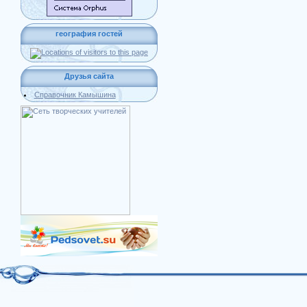
география гостей
Друзья сайта
Справочник Камышина