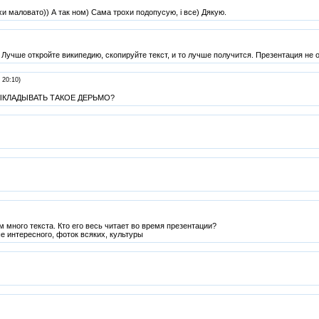
и маловато)) А так ном) Сама трохи подопусую, і все) Дякую.
 Лучше откройте википедию, скопируйте текст, и то лучше получится. Презентация не о
 20:10)
КЛАДЫВАТЬ ТАКОЕ ДЕРЬМО?
 много текста. Кто его весь читает во время презентации?
е интересного, фоток всяких, культуры