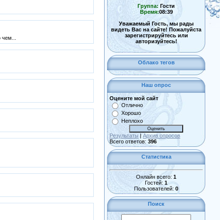
Группа:
Гости
Время:
08:39
Уважаемый Гость, мы рады
видеть Вас на сайте! Пожалуйста
зарегистрируйтесь или
 чем...
авторизуйтесь!
Облако тегов
Наш опрос
Оцените мой сайт
Отлично
Хорошо
Неплохо
Результаты
|
Архив опросов
Всего ответов:
396
Статистика
Онлайн всего:
1
Гостей:
1
Пользователей:
0
Поиск