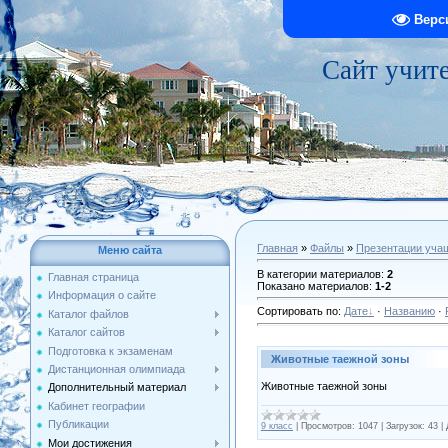
Верс
Сайт учит
Главная
»
Файлы
»
Презентации уча
Меню сайта
В категории материалов
:
2
Главная страница
Показано материалов
:
1-2
Информация о сайте
Сортировать по
:
Дате
·
Названию
·
Каталог файлов
Каталог сайтов
Подготовка к экзаменам
Животные таежной зоны
Дистанционная олимпиада
Животные таежной зоны
Дополнительный материал
Кабинет географии
Публикации
9 класс
|
Просмотров:
1047
|
Загрузок:
43
|
Мои достижения