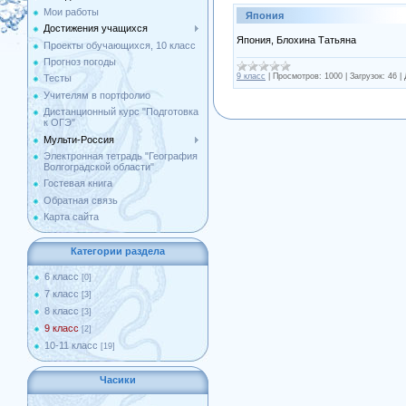
Мои работы
Япония
Достижения учащихся
Япония, Блохина Татьяна
Проекты обучающихся, 10 класс
Прогноз погоды
9 класс
|
Просмотров:
1000
|
Загрузок:
46
|
Тесты
Учителям в портфолио
Дистанционный курс "Подготовка
к ОГЭ"
Мульти-Россия
Электронная тетрадь "География
Волгоградской области"
Гостевая книга
Обратная связь
Карта сайта
Категории раздела
6 класс
[0]
7 класс
[3]
8 класс
[3]
9 класс
[2]
10-11 класс
[19]
Часики