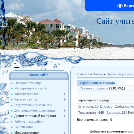
Верс
Сайт учит
Главная
»
Файлы
»
Презентации уча
Меню сайта
Герои нашего города
Главная страница
[
Скачать с сервера
(2.81 Mb) ]
Информация о сайте
Каталог файлов
Каталог сайтов
Герои нашего города
Подготовка к экзаменам
Категория
:
10-11 класс
|
Добавил
:
Ар
Дистанционная олимпиада
Просмотров
:
648
|
Загрузок
:
26
|
Рей
Дополнительный материал
Всего комментариев
:
0
Кабинет географии
Публикации
Добавлять комментарии могу
Мои достижения