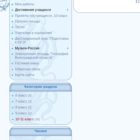
[
Р
Мои работы
Достижения учащихся
Проекты обучающихся, 10 класс
Прогноз погоды
Тесты
Учителям в портфолио
Дистанционный курс "Подготовка
к ОГЭ"
Мульти-Россия
Электронная тетрадь "География
Волгоградской области"
Гостевая книга
Обратная связь
Карта сайта
Категории раздела
6 класс
[0]
7 класс
[3]
8 класс
[3]
9 класс
[2]
10-11 класс
[19]
Часики