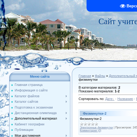
Верс
Сайт учит
Главная
»
Файлы
»
Дополнительный 
Меню сайта
физминутки
Главная страница
В категории материалов
:
2
Информация о сайте
Показано материалов
:
1-2
Каталог файлов
Сортировать по
:
Дате
·
Названию
·
Каталог сайтов
Подготовка к экзаменам
Дистанционная олимпиада
Физминутки-2
Дополнительный материал
Физминутки-2
Кабинет географии
Электронные физминутки
|
Просмотров:
24
Публикации
Комментарии (0)
Мои достижения