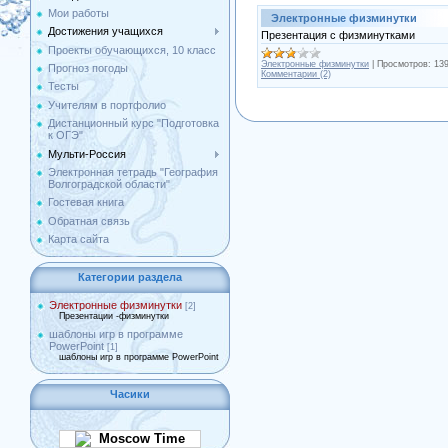
Мои работы
Электронные физминутки
Достижения учащихся
Презентация с физминутками
Проекты обучающихся, 10 класс
Электронные физминутки
|
Просмотров:
13
Прогноз погоды
Комментарии (2)
Тесты
Учителям в портфолио
Дистанционный курс "Подготовка
к ОГЭ"
Мульти-Россия
Электронная тетрадь "География
Волгоградской области"
Гостевая книга
Обратная связь
Карта сайта
Категории раздела
Электронные физминутки
[2]
Презентации -физминутки
шаблоны игр в программе
PowerPoint
[1]
шаблоны игр в программе PowerPoint
Часики
Moscow Time