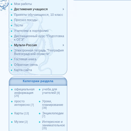
Мои работы
Достижения учащихся
Проекты обучающихся, 10 класс
Прогноз погоды
Тесты
Учителям в портфолио
Дистанционный курс "Подготовка
к ОГЭ"
Мульти-Россия
Электронная тетрадь "География
Волгоградской области"
Гостевая книга
Обратная связь
Карта сайта
Категории раздела
официальная
учеба для
информация
учителей
[8]
[25]
просто
Уроки,
интересно
планирование
[7]
[39]
Карты
Энциклопедии
[13]
[7]
Музеи
Интересное и
[2]
занимательное
[35]