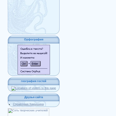
Орфография
география гостей
Друзья сайта
Справочник Камышина