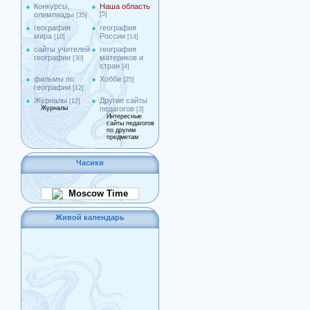
Конкурсы,
Наша область
олимпиады
[5]
[35]
география
география
мира
России
[10]
[14]
сайты учителей
география
географии
материков и
[30]
стран
[4]
фильмы по
Хобби
[25]
географии
[12]
Журналы
Другие сайты
[12]
Журналы
педагогов
[3]
Интересные
сайты педагогов
по другим
предметам
Часики
Moscow Time
Живой календарь