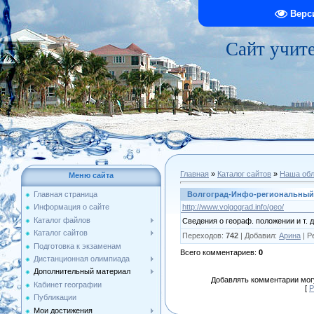
Верс
Сайт учит
Главная
»
Каталог сайтов
»
Наша обл
Меню сайта
Волгоград-Инфо-региональный 
Главная страница
http://www.volgograd.info/geo/
Информация о сайте
Каталог файлов
Сведения о геораф. положении и т. д
Каталог сайтов
Переходов
:
742
|
Добавил
:
Арина
|
Р
Подготовка к экзаменам
Всего комментариев
:
0
Дистанционная олимпиада
Дополнительный материал
Добавлять комментарии могу
Кабинет географии
[
Р
Публикации
Мои достижения