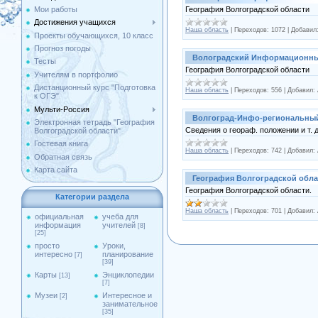
География Волгоградской области
Мои работы
Достижения учащихся
Наша область
|
Переходов:
1072
|
Добавил
Проекты обучающихся, 10 класс
Прогноз погоды
Волоградский Информационны
Тесты
География Волгоградской области
Учителям в портфолио
Дистанционный курс "Подготовка
Наша область
|
Переходов:
556
|
Добавил:
к ОГЭ"
Мульти-Россия
Волгоград-Инфо-региональный
Электронная тетрадь "География
Сведения о геораф. положении и т. д
Волгоградской области"
Гостевая книга
Наша область
|
Переходов:
742
|
Добавил:
Обратная связь
Карта сайта
География Волгоградской обла
География Волгоградской области.
Категории раздела
Наша область
|
Переходов:
701
|
Добавил:
официальная
учеба для
информация
учителей
[8]
[25]
просто
Уроки,
интересно
планирование
[7]
[39]
Карты
Энциклопедии
[13]
[7]
Музеи
Интересное и
[2]
занимательное
[35]