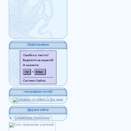
Орфография
география гостей
Друзья сайта
Справочник Камышина