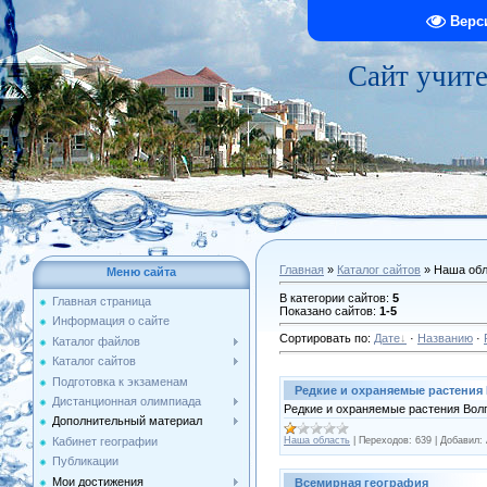
Верс
Сайт учит
Главная
»
Каталог сайтов
» Наша обл
Меню сайта
В категории сайтов
:
5
Главная страница
Показано сайтов
:
1-5
Информация о сайте
Сортировать по
:
Дате
·
Названию
·
Каталог файлов
Каталог сайтов
Подготовка к экзаменам
Редкие и охраняемые растения
Дистанционная олимпиада
Редкие и охраняемые растения Волг
Дополнительный материал
Наша область
|
Переходов:
639
|
Добавил:
Кабинет географии
Публикации
Мои достижения
Всемирная география