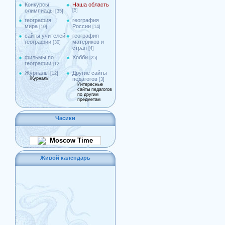
Конкурсы,
Наша область
олимпиады
[5]
[35]
география
география
мира
России
[10]
[14]
сайты учителей
география
географии
материков и
[30]
стран
[4]
фильмы по
Хобби
[25]
географии
[12]
Журналы
Другие сайты
[12]
Журналы
педагогов
[3]
Интересные
сайты педагогов
по другим
предметам
Часики
Moscow Time
Живой календарь