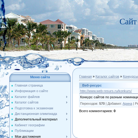
Сайт
Главная
»
Каталог сайтов
»
Конкурсы
Меню сайта
Веб-ресурс
Главная страница
http://www.web-resurs.ru/konkurs/
Информация о сайте
Каталог файлов
Конкурс сайтов по разным номинац
Каталог сайтов
Переходов
:
570
|
Добавил
:
Арина
|
Р
Подготовка к экзаменам
Всего комментариев
:
0
Дистанционная олимпиада
Дополнительный материал
Кабинет географии
Публикации
Мои достижения