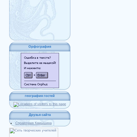
Орфография
география гостей
Друзья сайта
Справочник Камышина