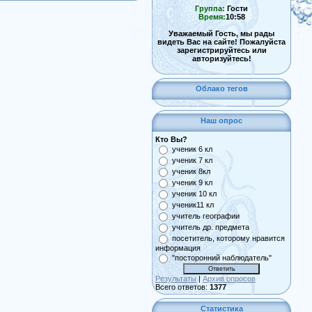
Группа:
Гости
Время:
10:58
Уважаемый Гость, мы рады
видеть Вас на сайте! Пожалуйста
зарегистрируйтесь или
авторизуйтесь!
Облако тегов
Наш опрос
Кто Вы?
ученик 6 кл
ученик 7 кл
ученик 8кл
ученик 9 кл
ученик 10 кл
ученик11 кл
учитель географии
учитель др. предмета
посетитель, которому нравится
информация
"посторонний наблюдатель"
Результаты
|
Архив опросов
Всего ответов:
1377
Статистика