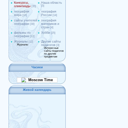
Конкурсы,
Наша область
олимпиады
[5]
[35]
география
география
мира
России
[10]
[14]
сайты учителей
география
географии
материков и
[30]
стран
[4]
фильмы по
Хобби
[25]
географии
[12]
Журналы
Другие сайты
[12]
Журналы
педагогов
[3]
Интересные
сайты педагогов
по другим
предметам
Часики
Moscow Time
Живой календарь