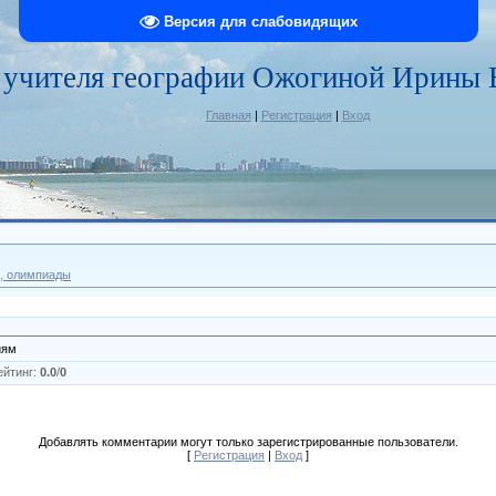
Версия для слабовидящих
 учителя географии Ожогиной Ирины 
Главная
|
Регистрация
|
Вход
, олимпиады
иям
ейтинг
:
0.0
/
0
Добавлять комментарии могут только зарегистрированные пользователи.
[
Регистрация
|
Вход
]