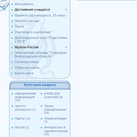
Мои работы
Достижения учащихся
Проекты обучающихся, 10 класс
Прогноз погоды
Тесты
Учителям в портфолио
Дистанционный курс "Подготовка
к ОГЭ"
Мульти-Россия
Электронная тетрадь "География
Волгоградской области"
Гостевая книга
Обратная связь
Карта сайта
Категории раздела
официальная
учеба для
информация
учителей
[8]
[25]
просто
Уроки,
интересно
планирование
[7]
[39]
Карты
Энциклопедии
[13]
[7]
Музеи
Интересное и
[2]
занимательное
[35]