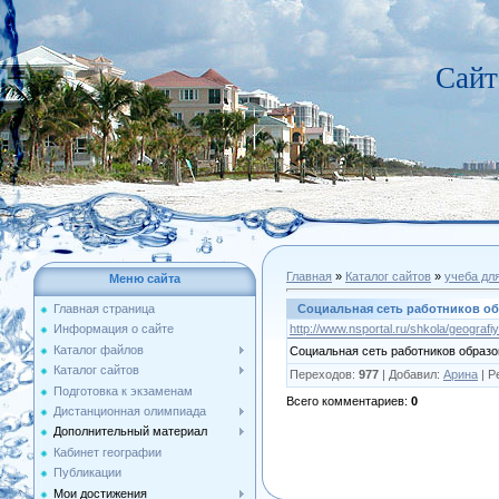
Сайт
Главная
»
Каталог сайтов
»
учеба дл
Меню сайта
Социальная сеть работников о
Главная страница
http://www.nsportal.ru/shkola/geografi
Информация о сайте
Каталог файлов
Социальная сеть работников образ
Каталог сайтов
Переходов
:
977
|
Добавил
:
Арина
|
Р
Подготовка к экзаменам
Всего комментариев
:
0
Дистанционная олимпиада
Дополнительный материал
Кабинет географии
Публикации
Мои достижения