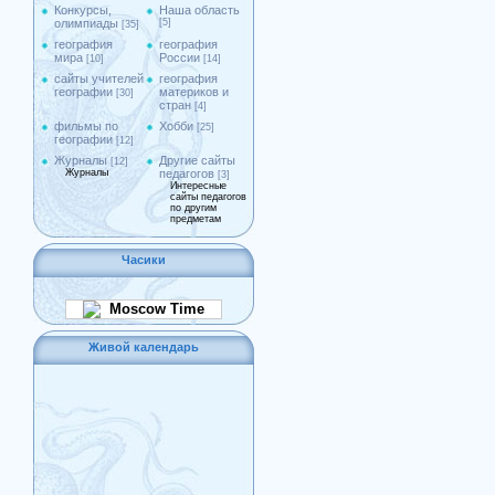
Конкурсы,
Наша область
олимпиады
[5]
[35]
география
география
мира
России
[10]
[14]
сайты учителей
география
географии
материков и
[30]
стран
[4]
фильмы по
Хобби
[25]
географии
[12]
Журналы
Другие сайты
[12]
Журналы
педагогов
[3]
Интересные
сайты педагогов
по другим
предметам
Часики
Moscow Time
Живой календарь