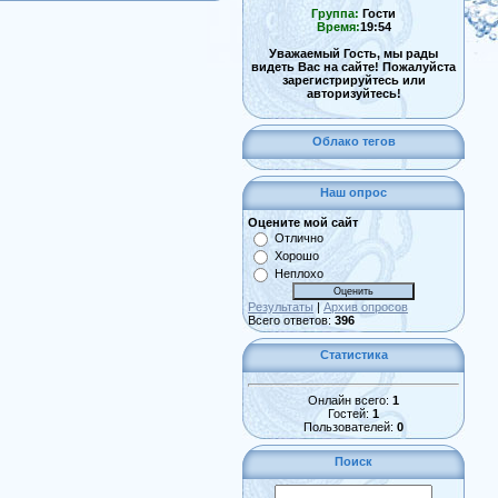
Группа:
Гости
Время:
19:54
Уважаемый Гость, мы рады
видеть Вас на сайте! Пожалуйста
зарегистрируйтесь или
авторизуйтесь!
Облако тегов
Наш опрос
Оцените мой сайт
Отлично
Хорошо
Неплохо
Результаты
|
Архив опросов
Всего ответов:
396
Статистика
Онлайн всего:
1
Гостей:
1
Пользователей:
0
Поиск