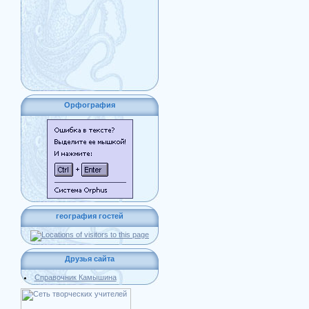
Орфография
география гостей
Друзья сайта
Справочник Камышина