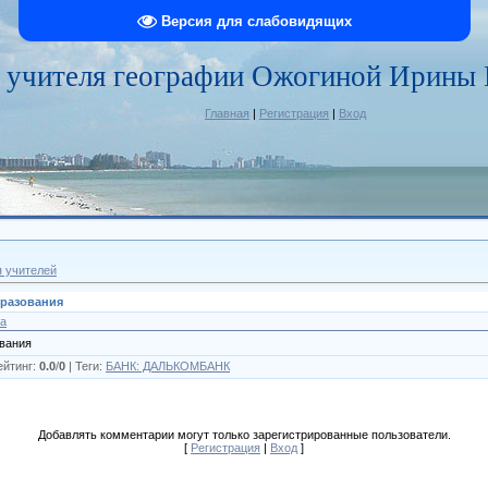
Версия для слабовидящих
 учителя географии Ожогиной Ирины
Главная
|
Регистрация
|
Вход
я учителей
бразования
ya
ования
ейтинг
:
0.0
/
0
|
Теги
:
БАНК: ДАЛЬКОМБАНК
Добавлять комментарии могут только зарегистрированные пользователи.
[
Регистрация
|
Вход
]