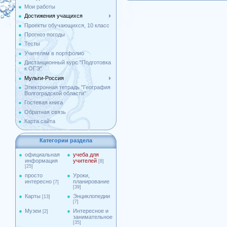
Мои работы
Достижения учащихся
Проекты обучающихся, 10 класс
Прогноз погоды
Тесты
Учителям в портфолио
Дистанционный курс "Подготовка
к ОГЭ"
Мульти-Россия
Электронная тетрадь "География
Волгоградской области"
Гостевая книга
Обратная связь
Карта сайта
Категории раздела
официальная
учеба для
информация
учителей
[8]
[25]
просто
Уроки,
интересно
планирование
[7]
[39]
Карты
Энциклопедии
[13]
[7]
Музеи
Интересное и
[2]
занимательное
[35]