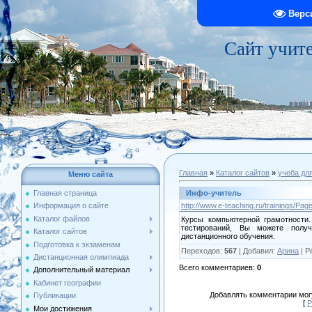
Верс
Сайт учит
Главная
»
Каталог сайтов
»
учеба дл
Меню сайта
Инфо-учитель
Главная страница
http://www.e-teaching.ru/trainings/Pag
Информация о сайте
Каталог файлов
Курсы компьютерной грамотности
тестирований, Вы можете получ
Каталог сайтов
дистанционного обучения.
Подготовка к экзаменам
Переходов
:
567
|
Добавил
:
Арина
|
Р
Дистанционная олимпиада
Всего комментариев
:
0
Дополнительный материал
Кабинет географии
Добавлять комментарии могу
Публикации
[
Р
Мои достижения