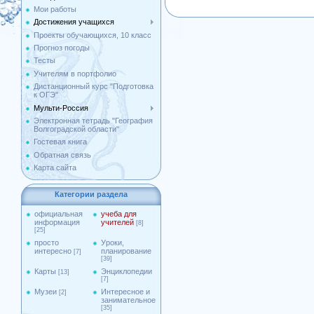
Мои работы
Достижения учащихся
Проекты обучающихся, 10 класс
Прогноз погоды
Тесты
Учителям в портфолио
Дистанционный курс "Подготовка
к ОГЭ"
Мульти-Россия
Электронная тетрадь "География
Волгоградской области"
Гостевая книга
Обратная связь
Карта сайта
Категории раздела
официальная
учеба для
информация
учителей
[8]
[25]
просто
Уроки,
интересно
планирование
[7]
[39]
Карты
Энциклопедии
[13]
[7]
Музеи
Интересное и
[2]
занимательное
[35]