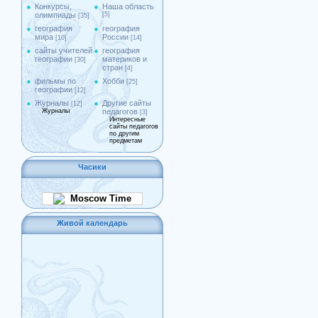
Конкурсы,
Наша область
олимпиады
[5]
[35]
география
география
мира
России
[10]
[14]
сайты учителей
география
географии
материков и
[30]
стран
[4]
фильмы по
Хобби
[25]
географии
[12]
Журналы
Другие сайты
[12]
Журналы
педагогов
[3]
Интересные
сайты педагогов
по другим
предметам
Часики
Moscow Time
Живой календарь