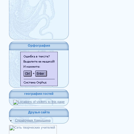
Орфография
география гостей
Друзья сайта
Справочник Камышина