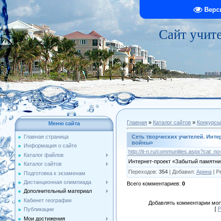
Верс
Сайт учит
Главная
»
Каталог сайтов
»
Конкурсы
Меню сайта
Сеть творческих учителей. Инт
Главная страница
войны»
Информация о сайте
http://it-n.ru/communities.aspx?cat_
Каталог файлов
Интернет-проект «Забытый памятни
Каталог сайтов
Переходов
:
354
|
Добавил
:
Арина
|
Р
Подготовка к экзаменам
Дистанционная олимпиада
Всего комментариев
:
0
Дополнительный материал
Кабинет географии
Добавлять комментарии могу
[
Р
Публикации
Мои достижения