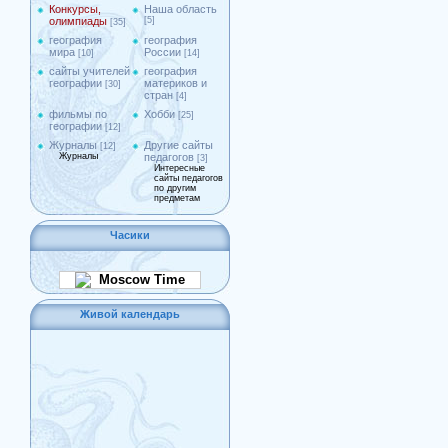
Конкурсы,
Наша область
олимпиады
[5]
[35]
география
география
мира
России
[10]
[14]
сайты учителей
география
географии
материков и
[30]
стран
[4]
фильмы по
Хобби
[25]
географии
[12]
Журналы
Другие сайты
[12]
Журналы
педагогов
[3]
Интересные
сайты педагогов
по другим
предметам
Часики
Moscow Time
Живой календарь