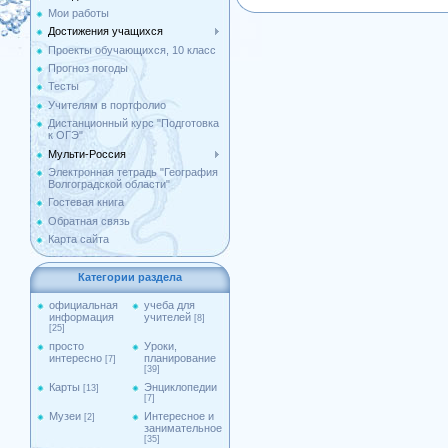
Мои работы
Достижения учащихся
Проекты обучающихся, 10 класс
Прогноз погоды
Тесты
Учителям в портфолио
Дистанционный курс "Подготовка
к ОГЭ"
Мульти-Россия
Электронная тетрадь "География
Волгоградской области"
Гостевая книга
Обратная связь
Карта сайта
Категории раздела
официальная
учеба для
информация
учителей
[8]
[25]
просто
Уроки,
интересно
планирование
[7]
[39]
Карты
Энциклопедии
[13]
[7]
Музеи
Интересное и
[2]
занимательное
[35]