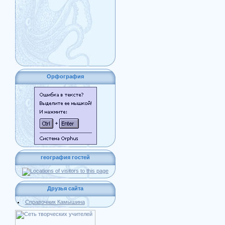
Орфография
география гостей
Друзья сайта
Справочник Камышина