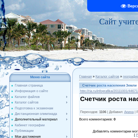
Верс
Сайт учит
Главная
»
Каталог сайтов
»
географи
Меню сайта
Счетчик роста населения Земли
Главная страница
http://ria.ru/infografika/20111001/4467
Информация о сайте
Каталог файлов
Счетчик роста н
Каталог сайтов
Подготовка к экзаменам
Переходов
:
1106
|
Добавил
:
Арина
|
Дистанционная олимпиада
Всего комментариев
:
0
Дополнительный материал
Кабинет географии
Публикации
Добавлять комментарии могу
[
Р
Мои достижения