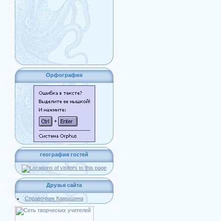
Орфография
география гостей
Друзья сайта
Справочник Камышина