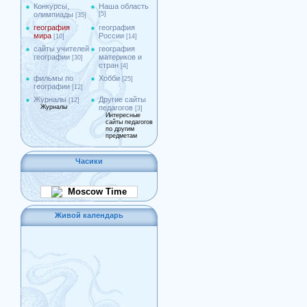
Конкурсы,
Наша область
олимпиады
[5]
[35]
география
география
мира
России
[10]
[14]
сайты учителей
география
географии
материков и
[30]
стран
[4]
фильмы по
Хобби
[25]
географии
[12]
Журналы
Другие сайты
[12]
Журналы
педагогов
[3]
Интересные
сайты педагогов
по другим
предметам
Часики
Moscow Time
Живой календарь