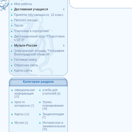
Мои работы
Достижения учащихся
Проекты обучающихся, 10 класс
Прогноз погоды
Тесты
Учителям в портфолио
Дистанционный курс "Подготовка
к ОГЭ"
Мульти-Россия
Электронная тетрадь "География
Волгоградской области"
Гостевая книга
Обратная связь
Карта сайта
Категории раздела
официальная
учеба для
информация
учителей
[8]
[25]
просто
Уроки,
интересно
планирование
[7]
[39]
Карты
Энциклопедии
[13]
[7]
Музеи
Интересное и
[2]
занимательное
[35]