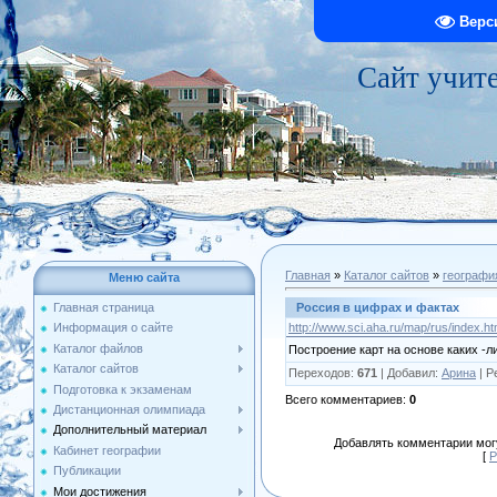
Верс
Сайт учит
Главная
»
Каталог сайтов
»
географи
Меню сайта
Россия в цифрах и фактах
Главная страница
http://www.sci.aha.ru/map/rus/index.h
Информация о сайте
Каталог файлов
Построение карт на основе каких -л
Каталог сайтов
Переходов
:
671
|
Добавил
:
Арина
|
Р
Подготовка к экзаменам
Всего комментариев
:
0
Дистанционная олимпиада
Дополнительный материал
Добавлять комментарии могу
Кабинет географии
[
Р
Публикации
Мои достижения