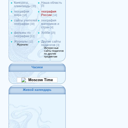
Конкурсы,
Наша область
олимпиады
[5]
[35]
география
география
мира
России
[10]
[14]
сайты учителей
география
географии
материков и
[30]
стран
[4]
фильмы по
Хобби
[25]
географии
[12]
Журналы
Другие сайты
[12]
Журналы
педагогов
[3]
Интересные
сайты педагогов
по другим
предметам
Часики
Moscow Time
Живой календарь