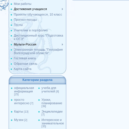
Мои работы
Достижения учащихся
Проекты обучающихся, 10 класс
Прогноз погоды
Тесты
Учителям в портфолио
Дистанционный курс "Подготовка
к ОГЭ"
Мульти-Россия
Электронная тетрадь "География
Волгоградской области"
Гостевая книга
Обратная связь
Карта сайта
Категории раздела
официальная
учеба для
информация
учителей
[8]
[25]
просто
Уроки,
интересно
планирование
[7]
[39]
Карты
Энциклопедии
[13]
[7]
Музеи
Интересное и
[2]
занимательное
[35]