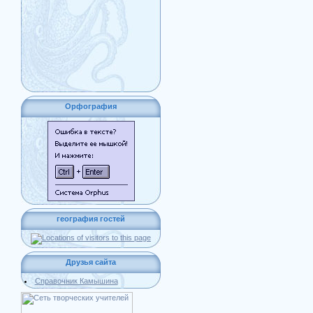
Орфография
география гостей
Друзья сайта
Справочник Камышина