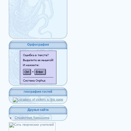
Орфография
география гостей
Друзья сайта
Справочник Камышина