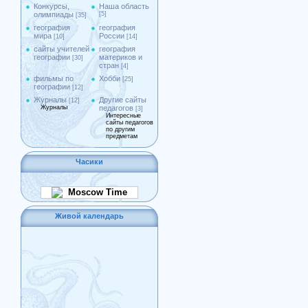
Конкурсы,
Наша область
олимпиады
[5]
[35]
география
география
мира
России
[10]
[14]
сайты учителей
география
географии
материков и
[30]
стран
[4]
фильмы по
Хобби
[25]
географии
[12]
Журналы
Другие сайты
[12]
Журналы
педагогов
[3]
Интересные
сайты педагогов
по другим
предметам
Часики
Moscow Time
Живой календарь