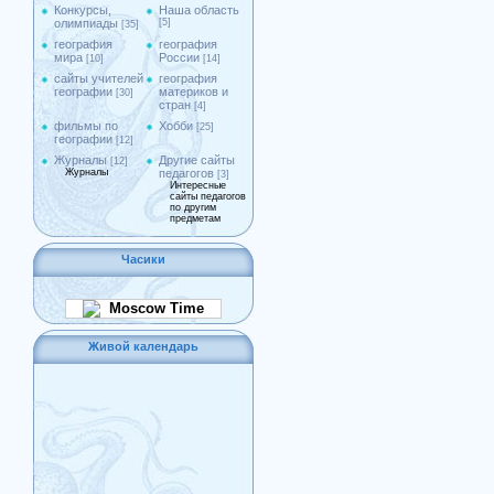
Конкурсы,
Наша область
олимпиады
[5]
[35]
география
география
мира
России
[10]
[14]
сайты учителей
география
географии
материков и
[30]
стран
[4]
фильмы по
Хобби
[25]
географии
[12]
Журналы
Другие сайты
[12]
Журналы
педагогов
[3]
Интересные
сайты педагогов
по другим
предметам
Часики
Moscow Time
Живой календарь