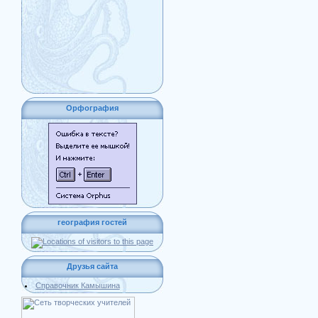
Орфография
география гостей
Друзья сайта
Справочник Камышина