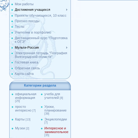
Мои работы
Достижения учащихся
Проекты обучающихся, 10 класс
Прогноз погоды
Тесты
Учителям в портфолио
Дистанционный курс "Подготовка
к ОГЭ"
Мульти-Россия
Электронная тетрадь "География
Волгоградской области"
Гостевая книга
Обратная связь
Карта сайта
Категории раздела
официальная
учеба для
информация
учителей
[8]
[25]
просто
Уроки,
интересно
планирование
[7]
[39]
Карты
Энциклопедии
[13]
[7]
Музеи
Интересное и
[2]
занимательное
[35]