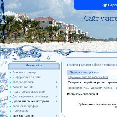
Верс
Сайт учит
Главная
»
Каталог сайтов
»
Интересн
Меню сайта
Паруса и парусники
Главная страница
http://www.sails.h1.ru/index.htm
Информация о сайте
Каталог файлов
Сведения о кораблях разных времен
Каталог сайтов
Переходов
:
421
|
Добавил
:
Арина
|
Р
Подготовка к экзаменам
Всего комментариев
:
0
Дистанционная олимпиада
Дополнительный материал
Добавлять комментарии могу
Кабинет географии
[
Р
Публикации
Мои достижения