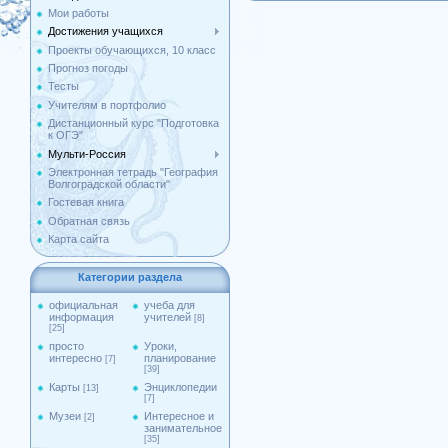
Мои работы
Достижения учащихся
Проекты обучающихся, 10 класс
Прогноз погоды
Тесты
Учителям в портфолио
Дистанционный курс "Подготовка
к ОГЭ"
Мульти-Россия
Электронная тетрадь "География
Волгоградской области"
Гостевая книга
Обратная связь
Карта сайта
Категории раздела
официальная
учеба для
информация
учителей
[8]
[25]
просто
Уроки,
интересно
планирование
[7]
[39]
Карты
Энциклопедии
[13]
[7]
Музеи
Интересное и
[2]
занимательное
[35]