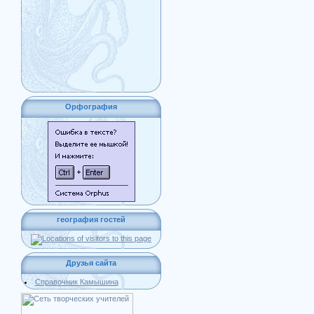
Орфография
география гостей
Друзья сайта
Справочник Камышина