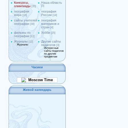
Конкурсы,
Наша область
олимпиады
[5]
[35]
география
география
мира
России
[10]
[14]
сайты учителей
география
географии
материков и
[30]
стран
[4]
фильмы по
Хобби
[25]
географии
[12]
Журналы
Другие сайты
[12]
Журналы
педагогов
[3]
Интересные
сайты педагогов
по другим
предметам
Часики
Moscow Time
Живой календарь