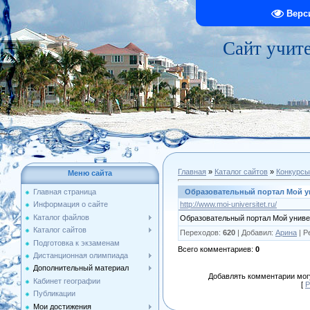
Верс
Сайт учит
Главная
»
Каталог сайтов
»
Конкурсы
Меню сайта
Образовательный портал Мой у
Главная страница
http://www.moi-universitet.ru/
Информация о сайте
Каталог файлов
Образовательный портал Мой униве
Каталог сайтов
Переходов
:
620
|
Добавил
:
Арина
|
Р
Подготовка к экзаменам
Всего комментариев
:
0
Дистанционная олимпиада
Дополнительный материал
Добавлять комментарии могу
Кабинет географии
[
Р
Публикации
Мои достижения