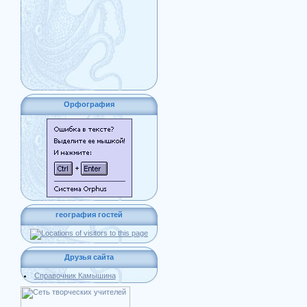
Орфография
география гостей
Друзья сайта
Справочник Камышина