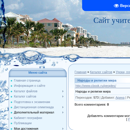
Верс
Сайт учит
Главная
»
Каталог сайтов
»
Уроки, п
Меню сайта
Народы и религии мира
Главная страница
http://www.cbook.ru/peoples/
Информация о сайте
Каталог файлов
Народы и религии мира
Каталог сайтов
Переходов
:
573
|
Добавил
:
Арина
|
Р
Подготовка к экзаменам
Всего комментариев
:
0
Дистанционная олимпиада
Дополнительный материал
Добавлять комментарии могу
Кабинет географии
[
Р
Публикации
Мои достижения