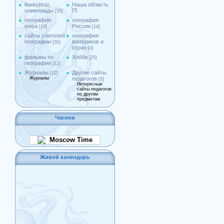
Конкурсы,
Наша область
олимпиады
[5]
[35]
география
география
мира
России
[10]
[14]
сайты учителей
география
географии
материков и
[30]
стран
[4]
фильмы по
Хобби
[25]
географии
[12]
Журналы
Другие сайты
[12]
Журналы
педагогов
[3]
Интересные
сайты педагогов
по другим
предметам
Часики
Moscow Time
Живой календарь