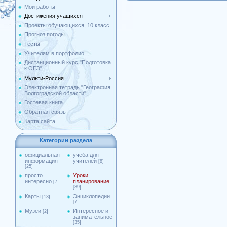
Мои работы
Достижения учащихся
Проекты обучающихся, 10 класс
Прогноз погоды
Тесты
Учителям в портфолио
Дистанционный курс "Подготовка
к ОГЭ"
Мульти-Россия
Электронная тетрадь "География
Волгоградской области"
Гостевая книга
Обратная связь
Карта сайта
Категории раздела
официальная
учеба для
информация
учителей
[8]
[25]
просто
Уроки,
интересно
планирование
[7]
[39]
Карты
Энциклопедии
[13]
[7]
Музеи
Интересное и
[2]
занимательное
[35]