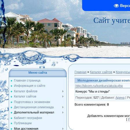
Верс
Сайт учит
Главная
»
Каталог сайтов
»
Конкурсы
Меню сайта
Молодежная дизайнерская комп
Главная страница
http://tdcom.ru/konkurs/akcia.php
Информация о сайте
Каталог файлов
Конкурс "Мы и стенды"
Каталог сайтов
Переходов
:
527
|
Добавил
:
Арина
|
Р
Подготовка к экзаменам
Всего комментариев
:
0
Дистанционная олимпиада
Дополнительный материал
Добавлять комментарии могу
Кабинет географии
[
Р
Публикации
Мои достижения