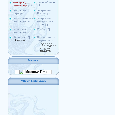
Конкурсы,
Наша область
олимпиады
[5]
[35]
география
география
мира
России
[10]
[14]
сайты учителей
география
географии
материков и
[30]
стран
[4]
фильмы по
Хобби
[25]
географии
[12]
Журналы
Другие сайты
[12]
Журналы
педагогов
[3]
Интересные
сайты педагогов
по другим
предметам
Часики
Moscow Time
Живой календарь