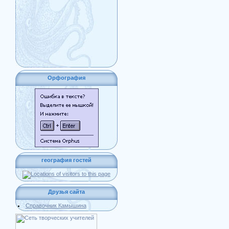
Орфография
география гостей
Друзья сайта
Справочник Камышина