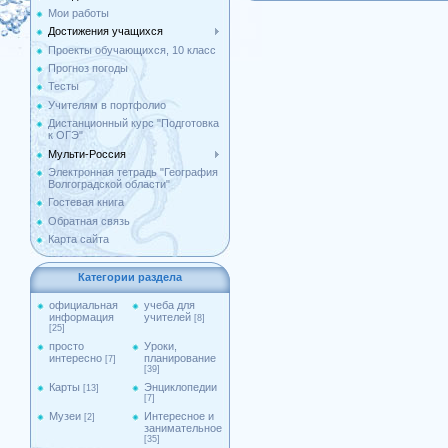
Мои работы
Достижения учащихся
Проекты обучающихся, 10 класс
Прогноз погоды
Тесты
Учителям в портфолио
Дистанционный курс "Подготовка
к ОГЭ"
Мульти-Россия
Электронная тетрадь "География
Волгоградской области"
Гостевая книга
Обратная связь
Карта сайта
Категории раздела
официальная
учеба для
информация
учителей
[8]
[25]
просто
Уроки,
интересно
планирование
[7]
[39]
Карты
Энциклопедии
[13]
[7]
Музеи
Интересное и
[2]
занимательное
[35]