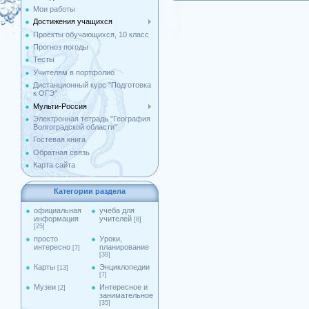
Мои работы
Достижения учащихся
Проекты обучающихся, 10 класс
Прогноз погоды
Тесты
Учителям в портфолио
Дистанционный курс "Подготовка
к ОГЭ"
Мульти-Россия
Электронная тетрадь "География
Волгоградской области"
Гостевая книга
Обратная связь
Карта сайта
Категории раздела
официальная
учеба для
информация
учителей
[8]
[25]
просто
Уроки,
интересно
планирование
[7]
[39]
Карты
Энциклопедии
[13]
[7]
Музеи
Интересное и
[2]
занимательное
[35]