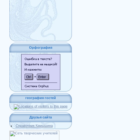
Орфография
география гостей
Друзья сайта
Справочник Камышина