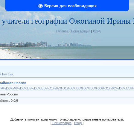
Версия для слабовидящих
 учителя географии Ожогиной Ирины
Главная
|
Регистрация
|
Вход
я России
 районов России
/russia/4.htm#%D0%A6%D0%B5%D0%BD%D1%82%D1%80%D0%B0%D0%BB%D1%8C%D0%B
онов России
ейтинг
:
0.0
/
0
Добавлять комментарии могут только зарегистрированные пользователи.
[
Регистрация
|
Вход
]