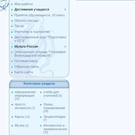
Мои работы
Достижения учащихся
Проекты обучающихся, 10 класс
Прогноз погоды
Тесты
Учителям в портфолио
Дистанционный курс "Подготовка
к ОГЭ"
Мульти-Россия
Электронная тетрадь "География
Волгоградской области"
Гостевая книга
Обратная связь
Карта сайта
Категории раздела
официальная
учеба для
информация
учителей
[8]
[25]
просто
Уроки,
интересно
планирование
[7]
[39]
Карты
Энциклопедии
[13]
[7]
Музеи
Интересное и
[2]
занимательное
[35]