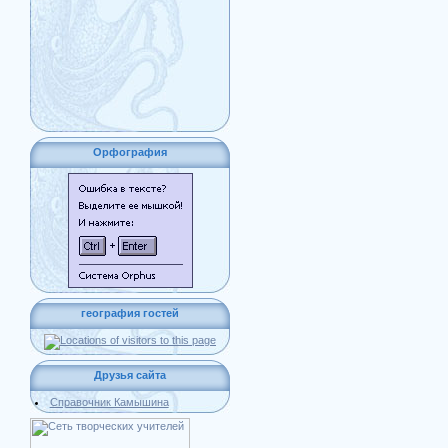
Орфография
география гостей
Друзья сайта
Справочник Камышина