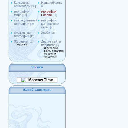
Конкурсы,
Наша область
олимпиады
[5]
[35]
география
география
мира
России
[10]
[14]
сайты учителей
география
географии
материков и
[30]
стран
[4]
фильмы по
Хобби
[25]
географии
[12]
Журналы
Другие сайты
[12]
Журналы
педагогов
[3]
Интересные
сайты педагогов
по другим
предметам
Часики
Moscow Time
Живой календарь