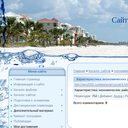
Сайт
Главная
»
Каталог сайтов
»
географи
Меню сайта
Характеристика экономических
Главная страница
http://geo2000.ru/data/asia
Информация о сайте
Каталог файлов
Характеристика экономических рай
Каталог сайтов
Переходов
:
752
|
Добавил
:
Арина
|
Р
Подготовка к экзаменам
Всего комментариев
:
0
Дистанционная олимпиада
Дополнительный материал
Кабинет географии
Публикации
Мои достижения