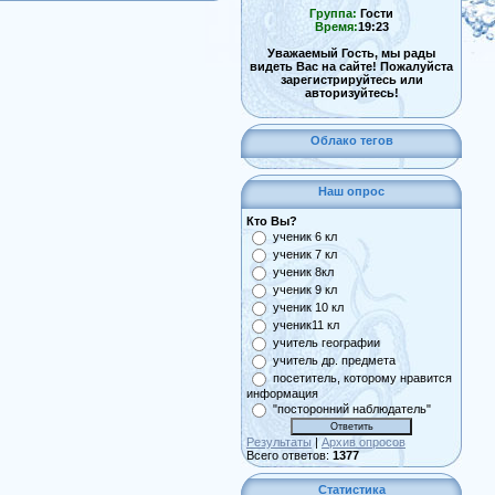
Группа:
Гости
Время:
19:23
Уважаемый Гость, мы рады
видеть Вас на сайте! Пожалуйста
зарегистрируйтесь или
авторизуйтесь!
Облако тегов
Наш опрос
Кто Вы?
ученик 6 кл
ученик 7 кл
ученик 8кл
ученик 9 кл
ученик 10 кл
ученик11 кл
учитель географии
учитель др. предмета
посетитель, которому нравится
информация
"посторонний наблюдатель"
Результаты
|
Архив опросов
Всего ответов:
1377
Статистика