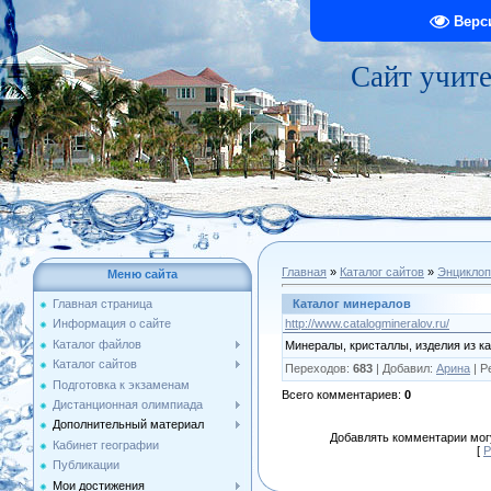
Верс
Сайт учит
Главная
»
Каталог сайтов
»
Энциклоп
Меню сайта
Каталог минералов
Главная страница
http://www.catalogmineralov.ru/
Информация о сайте
Каталог файлов
Минералы, кристаллы, изделия из к
Каталог сайтов
Переходов
:
683
|
Добавил
:
Арина
|
Р
Подготовка к экзаменам
Всего комментариев
:
0
Дистанционная олимпиада
Дополнительный материал
Добавлять комментарии могу
Кабинет географии
[
Р
Публикации
Мои достижения