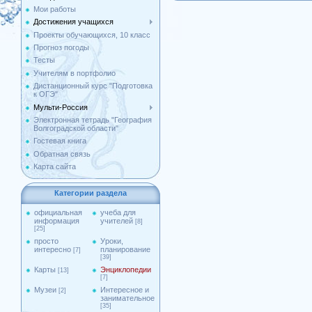
Мои работы
Достижения учащихся
Проекты обучающихся, 10 класс
Прогноз погоды
Тесты
Учителям в портфолио
Дистанционный курс "Подготовка
к ОГЭ"
Мульти-Россия
Электронная тетрадь "География
Волгоградской области"
Гостевая книга
Обратная связь
Карта сайта
Категории раздела
официальная
учеба для
информация
учителей
[8]
[25]
просто
Уроки,
интересно
планирование
[7]
[39]
Карты
Энциклопедии
[13]
[7]
Музеи
Интересное и
[2]
занимательное
[35]