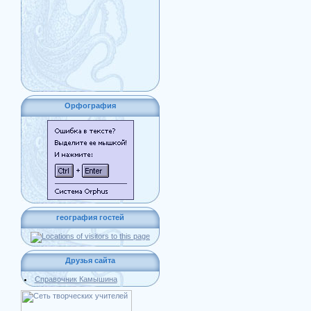
Орфография
география гостей
Друзья сайта
Справочник Камышина