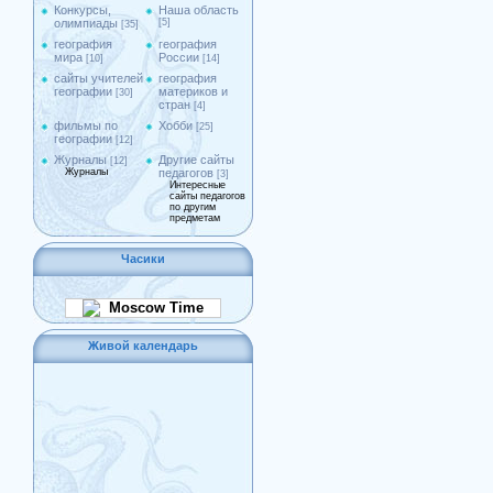
Конкурсы,
Наша область
олимпиады
[5]
[35]
география
география
мира
России
[10]
[14]
сайты учителей
география
географии
материков и
[30]
стран
[4]
фильмы по
Хобби
[25]
географии
[12]
Журналы
Другие сайты
[12]
Журналы
педагогов
[3]
Интересные
сайты педагогов
по другим
предметам
Часики
Moscow Time
Живой календарь