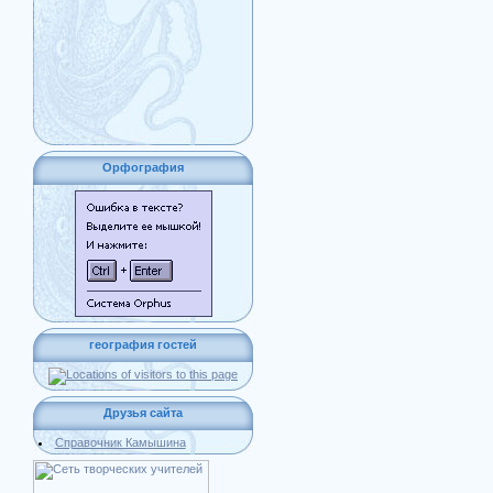
Орфография
география гостей
Друзья сайта
Справочник Камышина