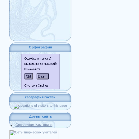
Орфография
география гостей
Друзья сайта
Справочник Камышина