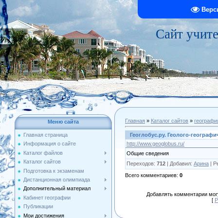
Верс
Сайт учит
Главная
»
Каталог сайтов
»
географи
Меню сайта
Геоглобус.ру. Геолого-географи
Главная страница
http://www.geoglobus.ru/
Информация о сайте
Каталог файлов
Общие сведения
Каталог сайтов
Переходов
:
712
|
Добавил
:
Арина
|
Р
Подготовка к экзаменам
Всего комментариев
:
0
Дистанционная олимпиада
Дополнительный материал
Добавлять комментарии могу
Кабинет географии
[
Р
Публикации
Мои достижения