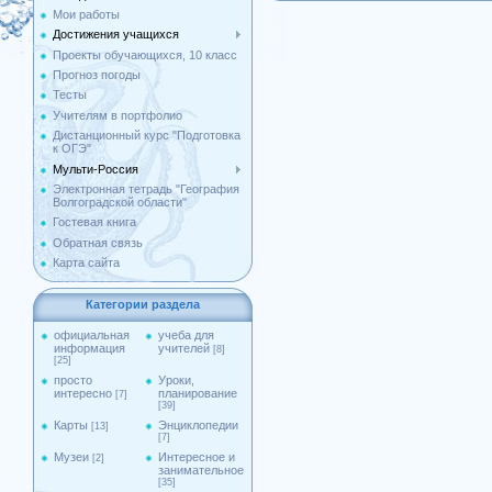
Мои работы
Достижения учащихся
Проекты обучающихся, 10 класс
Прогноз погоды
Тесты
Учителям в портфолио
Дистанционный курс "Подготовка
к ОГЭ"
Мульти-Россия
Электронная тетрадь "География
Волгоградской области"
Гостевая книга
Обратная связь
Карта сайта
Категории раздела
официальная
учеба для
информация
учителей
[8]
[25]
просто
Уроки,
интересно
планирование
[7]
[39]
Карты
Энциклопедии
[13]
[7]
Музеи
Интересное и
[2]
занимательное
[35]