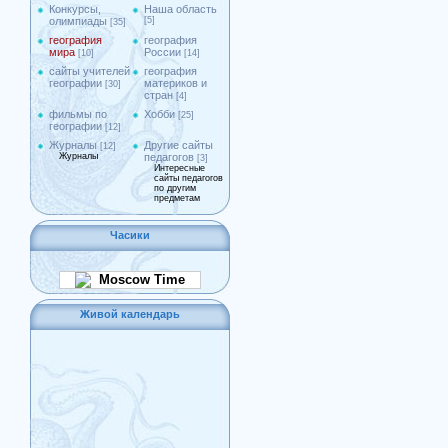
Конкурсы,
Наша область
олимпиады
[5]
[35]
география
география
мира
России
[10]
[14]
сайты учителей
география
географии
материков и
[30]
стран
[4]
фильмы по
Хобби
[25]
географии
[12]
Журналы
Другие сайты
[12]
Журналы
педагогов
[3]
Интересные
сайты педагогов
по другим
предметам
Часики
Moscow Time
Живой календарь