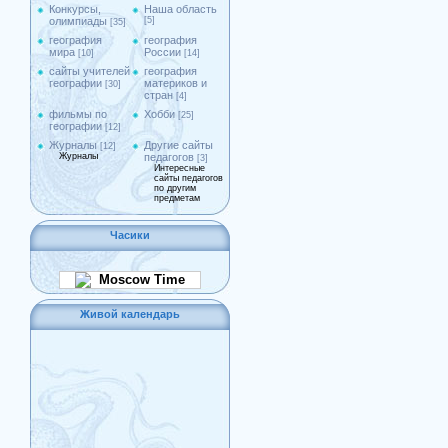
Конкурсы,
Наша область
олимпиады
[5]
[35]
география
география
мира
России
[10]
[14]
сайты учителей
география
географии
материков и
[30]
стран
[4]
фильмы по
Хобби
[25]
географии
[12]
Журналы
Другие сайты
[12]
Журналы
педагогов
[3]
Интересные
сайты педагогов
по другим
предметам
Часики
Moscow Time
Живой календарь