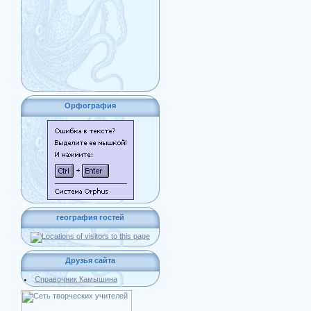
Орфография
география гостей
Друзья сайта
Справочник Камышина