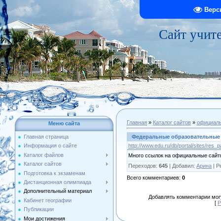
Верс
Сайт учит
Главная
»
Каталог сайтов
»
официал
Меню сайта
Федеральные образовательные
Главная страница
http://www.edu.ru/db/portal/sites/res_
Информация о сайте
Каталог файлов
Много ссылок на официальные сай
Каталог сайтов
Переходов
:
645
|
Добавил
:
Арина
|
Р
Подготовка к экзаменам
Всего комментариев
:
0
Дистанционная олимпиада
Дополнительный материал
Добавлять комментарии могу
Кабинет географии
[
Р
Публикации
Мои достижения