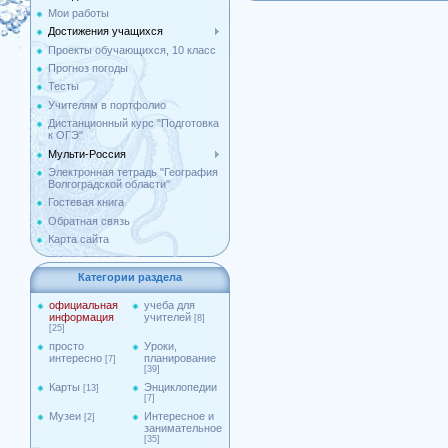
Мои работы
Достижения учащихся
Проекты обучающихся, 10 класс
Прогноз погоды
Тесты
Учителям в портфолио
Дистанционный курс "Подготовка
к ОГЭ"
Мульти-Россия
Электронная тетрадь "География
Волгоградской области"
Гостевая книга
Обратная связь
Карта сайта
Категории раздела
официальная
учеба для
информация
учителей
[8]
[25]
просто
Уроки,
интересно
планирование
[7]
[39]
Карты
Энциклопедии
[13]
[7]
Музеи
Интересное и
[2]
занимательное
[35]