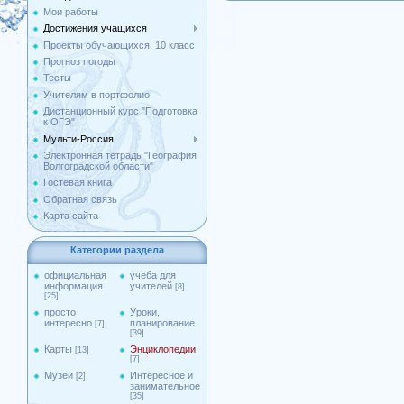
Мои работы
Достижения учащихся
Проекты обучающихся, 10 класс
Прогноз погоды
Тесты
Учителям в портфолио
Дистанционный курс "Подготовка
к ОГЭ"
Мульти-Россия
Электронная тетрадь "География
Волгоградской области"
Гостевая книга
Обратная связь
Карта сайта
Категории раздела
официальная
учеба для
информация
учителей
[8]
[25]
просто
Уроки,
интересно
планирование
[7]
[39]
Карты
Энциклопедии
[13]
[7]
Музеи
Интересное и
[2]
занимательное
[35]