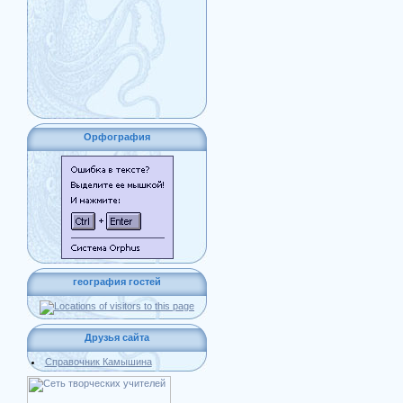
Орфография
география гостей
Друзья сайта
Справочник Камышина