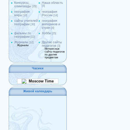
Конкурсы,
Наша область
олимпиады
[5]
[35]
география
география
мира
России
[10]
[14]
сайты учителей
география
географии
материков и
[30]
стран
[4]
фильмы по
Хобби
[25]
географии
[12]
Журналы
Другие сайты
[12]
Журналы
педагогов
[3]
Интересные
сайты педагогов
по другим
предметам
Часики
Moscow Time
Живой календарь