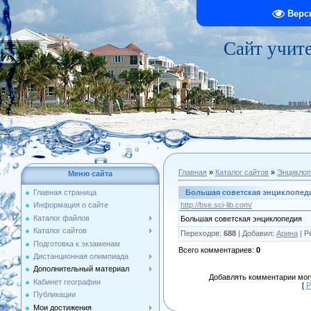
Верс
Сайт учит
Главная
»
Каталог сайтов
»
Энциклоп
Меню сайта
Большая советская энциклопед
Главная страница
http://bse.sci-lib.com/
Информация о сайте
Каталог файлов
Большая советская энциклопедия
Каталог сайтов
Переходов
:
688
|
Добавил
:
Арина
|
Р
Подготовка к экзаменам
Всего комментариев
:
0
Дистанционная олимпиада
Дополнительный материал
Добавлять комментарии могу
Кабинет географии
[
Р
Публикации
Мои достижения