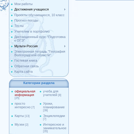
Мои работы
Достижения учащихся
Проекты обучающихся, 10 класс
Прогноз погоды
Тесты
Учителям в портфолио
Дистанционный курс "Подготовка
к ОГЭ"
Мульти-Россия
Электронная тетрадь "География
Волгоградской области"
Гостевая книга
Обратная связь
Карта сайта
Категории раздела
официальная
учеба для
информация
учителей
[8]
[25]
просто
Уроки,
интересно
планирование
[7]
[39]
Карты
Энциклопедии
[13]
[7]
Музеи
Интересное и
[2]
занимательное
[35]