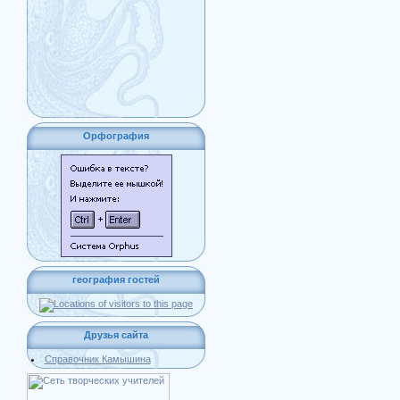
Орфография
география гостей
Друзья сайта
Справочник Камышина