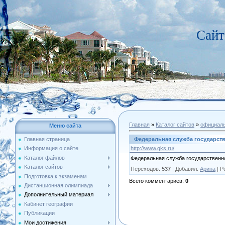
Сайт
Главная
»
Каталог сайтов
»
официал
Меню сайта
Федеральная служба государств
Главная страница
http://www.gks.ru/
Информация о сайте
Каталог файлов
Федеральная служба государственн
Каталог сайтов
Переходов
:
537
|
Добавил
:
Арина
|
Р
Подготовка к экзаменам
Всего комментариев
:
0
Дистанционная олимпиада
Дополнительный материал
Кабинет географии
Публикации
Мои достижения