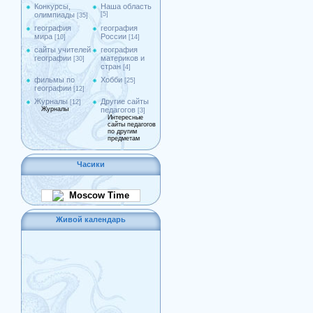
Конкурсы,
Наша область
олимпиады
[5]
[35]
география
география
мира
России
[10]
[14]
сайты учителей
география
географии
материков и
[30]
стран
[4]
фильмы по
Хобби
[25]
географии
[12]
Журналы
Другие сайты
[12]
Журналы
педагогов
[3]
Интересные
сайты педагогов
по другим
предметам
Часики
Moscow Time
Живой календарь