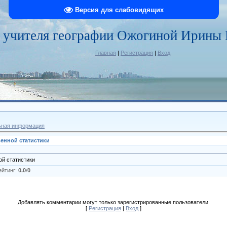
Версия для слабовидящих
 учителя географии Ожогиной Ирины
Главная
|
Регистрация
|
Вход
ьная информация
енной статистики
ой статистики
ейтинг
:
0.0
/
0
Добавлять комментарии могут только зарегистрированные пользователи.
[
Регистрация
|
Вход
]