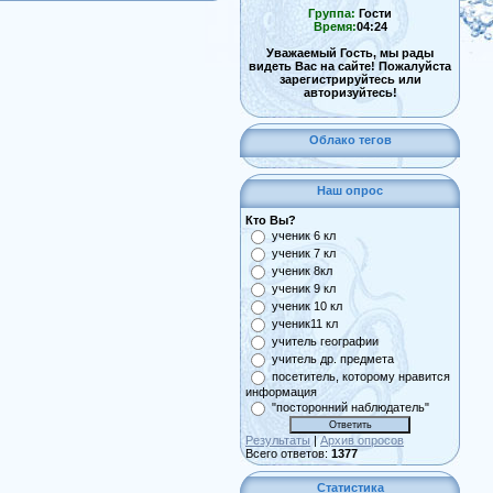
Группа:
Гости
Время:
04:24
Уважаемый Гость, мы рады
видеть Вас на сайте! Пожалуйста
зарегистрируйтесь или
авторизуйтесь!
Облако тегов
Наш опрос
Кто Вы?
ученик 6 кл
ученик 7 кл
ученик 8кл
ученик 9 кл
ученик 10 кл
ученик11 кл
учитель географии
учитель др. предмета
посетитель, которому нравится
информация
"посторонний наблюдатель"
Результаты
|
Архив опросов
Всего ответов:
1377
Статистика