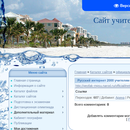
Верс
Сайт учит
Главная
»
Каталог сайтов
»
официал
Меню сайта
Русский интернет 2000 учителя
Главная страница
http://geofak-mpsu.narod.ru/official/in
Информация о сайте
Каталог файлов
Ссылки
Каталог сайтов
Переходов
:
607
|
Добавил
:
Арина
|
Р
Подготовка к экзаменам
Всего комментариев
:
0
Дистанционная олимпиада
Дополнительный материал
Добавлять комментарии могу
Кабинет географии
[
Р
Публикации
Мои достижения