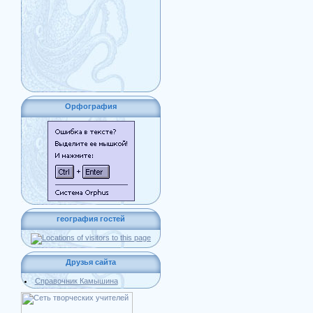
Орфография
география гостей
Друзья сайта
Справочник Камышина