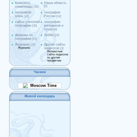
Конкурсы,
Наша область
олимпиады
[5]
[35]
география
география
мира
России
[10]
[14]
сайты учителей
география
географии
материков и
[30]
стран
[4]
фильмы по
Хобби
[25]
географии
[12]
Журналы
Другие сайты
[12]
Журналы
педагогов
[3]
Интересные
сайты педагогов
по другим
предметам
Часики
Moscow Time
Живой календарь