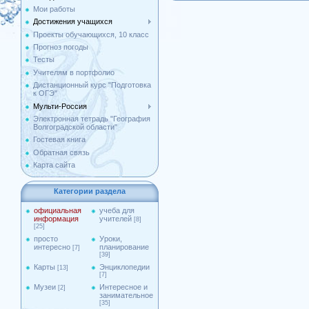
Мои работы
Достижения учащихся
Проекты обучающихся, 10 класс
Прогноз погоды
Тесты
Учителям в портфолио
Дистанционный курс "Подготовка
к ОГЭ"
Мульти-Россия
Электронная тетрадь "География
Волгоградской области"
Гостевая книга
Обратная связь
Карта сайта
Категории раздела
официальная
учеба для
информация
учителей
[8]
[25]
просто
Уроки,
интересно
планирование
[7]
[39]
Карты
Энциклопедии
[13]
[7]
Музеи
Интересное и
[2]
занимательное
[35]