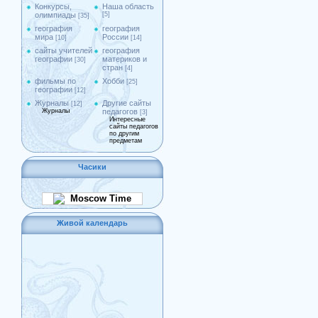
Конкурсы,
Наша область
олимпиады
[5]
[35]
география
география
мира
России
[10]
[14]
сайты учителей
география
географии
материков и
[30]
стран
[4]
фильмы по
Хобби
[25]
географии
[12]
Журналы
Другие сайты
[12]
Журналы
педагогов
[3]
Интересные
сайты педагогов
по другим
предметам
Часики
Moscow Time
Живой календарь