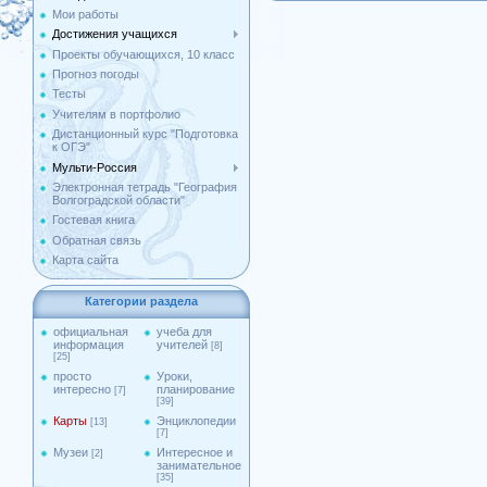
Мои работы
Достижения учащихся
Проекты обучающихся, 10 класс
Прогноз погоды
Тесты
Учителям в портфолио
Дистанционный курс "Подготовка
к ОГЭ"
Мульти-Россия
Электронная тетрадь "География
Волгоградской области"
Гостевая книга
Обратная связь
Карта сайта
Категории раздела
официальная
учеба для
информация
учителей
[8]
[25]
просто
Уроки,
интересно
планирование
[7]
[39]
Карты
Энциклопедии
[13]
[7]
Музеи
Интересное и
[2]
занимательное
[35]