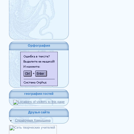
Орфография
география гостей
Друзья сайта
Справочник Камышина