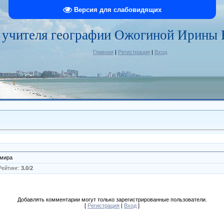
Версия для слабовидящих
 учителя географии Ожогиной Ирины 
Главная
|
Регистрация
|
Вход
 мира
Рейтинг
:
3.0
/
2
Добавлять комментарии могут только зарегистрированные пользователи.
[
Регистрация
|
Вход
]