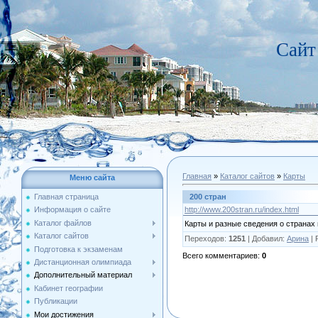
Сайт
Главная
»
Каталог сайтов
»
Карты
Меню сайта
200 стран
Главная страница
http://www.200stran.ru/index.html
Информация о сайте
Каталог файлов
Карты и разные сведения о странах
Каталог сайтов
Переходов
:
1251
|
Добавил
:
Арина
|
Подготовка к экзаменам
Всего комментариев
:
0
Дистанционная олимпиада
Дополнительный материал
Кабинет географии
Публикации
Мои достижения