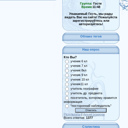
Группа:
Гости
Время:
11:48
Уважаемый Гость, мы рады
видеть Вас на сайте! Пожалуйста
зарегистрируйтесь или
авторизуйтесь!
Облако тегов
Наш опрос
Кто Вы?
ученик 6 кл
ученик 7 кл
ученик 8кл
ученик 9 кл
ученик 10 кл
ученик11 кл
учитель географии
учитель др. предмета
посетитель, которому нравится
информация
"посторонний наблюдатель"
Результаты
|
Архив опросов
Всего ответов:
1377
Статистика