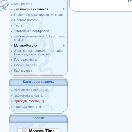
[
Р
Мои работы
Достижения учащихся
Проекты обучающихся, 10 класс
Прогноз погоды
Тесты
Учителям в портфолио
Дистанционный курс "Подготовка
к ОГЭ"
Мульти-Россия
Электронная тетрадь "География
Волгоградской области"
Гостевая книга
Обратная связь
Карта сайта
Категории раздела
экономика России
[34]
экономика мира
[13]
природа России
[11]
природа мира
[18]
Часики
Moscow Time