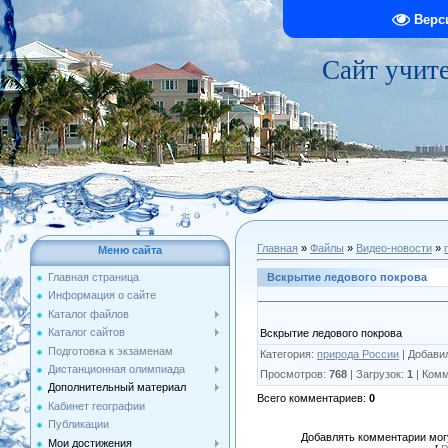
Верс
Сайт учит
Главная
»
Файлы
»
Видео-новости
»
Меню сайта
Вскрытие ледового покрова
Главная страница
Информация о сайте
Каталог файлов
Каталог сайтов
Вскрытие ледового покрова
Подготовка к экзаменам
Категория
:
природа России
|
Добави
Дистанционная олимпиада
Просмотров
:
768
|
Загрузок
:
1
|
Комм
Дополнительный материал
Всего комментариев
:
0
Кабинет географии
Публикации
Добавлять комментарии могу
Мои достижения