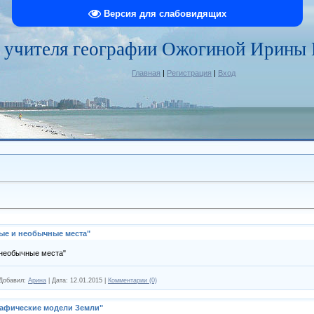
Версия для слабовидящих
 учителя географии Ожогиной Ирины
Главная
|
Регистрация
|
Вход
ые и необычные места"
 необычные места"
Добавил:
Арина
|
Дата:
12.01.2015
|
Комментарии (0)
рафические модели Земли"