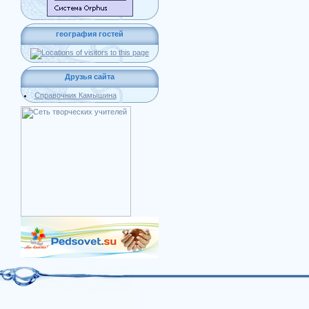
география гостей
Друзья сайта
Справочник Камышина