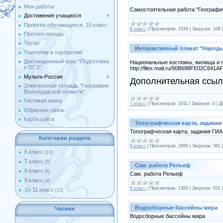
Мои работы
Самостоятельная работа "Географи
Достижения учащихся
Проекты обучающихся, 10 класс
6 класс
|
Просмотров:
1539
|
Загрузок:
108
Прогноз погоды
Тесты
Интерактивный плакат "Народ
Учителям в портфолио
Дистанционный курс "Подготовка
Национальные костюмы, жилища и 
к ОГЭ"
http://files.mail.ru/90B698FE02C6
Мульти-Россия
Дополнительная ссы
Электронная тетрадь "География
Волгоградской области"
Гостевая книга
7 класс
|
Просмотров:
1611
|
Загрузок:
0
|
Д
Обратная связь
Карта сайта
Топографческая карта, задания
Топографческая карта, задания ГИА
Категории раздела
6 класс
|
Просмотров:
2066
|
Загрузок:
391
6 класс
[13]
7 класс
[5]
Сам. работа Рельеф
8 класс
[6]
Сам. работа Рельеф
9 класс
[4]
8 класс
|
Просмотров:
1350
|
Загрузок:
531
10-11 класс
[12]
Водосборные бассейны мира
Часики
Водосборные бассейны мира