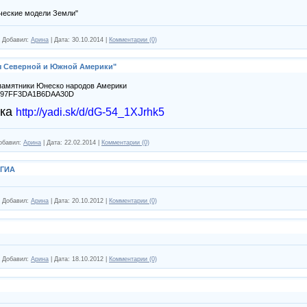
ческие модели Земли"
|
Добавил:
Арина
|
Дата:
30.10.2014
|
Комментарии (0)
ы Северной и Южной Америки"
памятники Юнеско народов Америки
41AF97FF3DA1B6DAA30D
лка
http://yadi.sk/d/dG-54_1XJrhk5
обавил:
Арина
|
Дата:
22.02.2014
|
Комментарии (0)
 ГИА
|
Добавил:
Арина
|
Дата:
20.10.2012
|
Комментарии (0)
|
Добавил:
Арина
|
Дата:
18.10.2012
|
Комментарии (0)