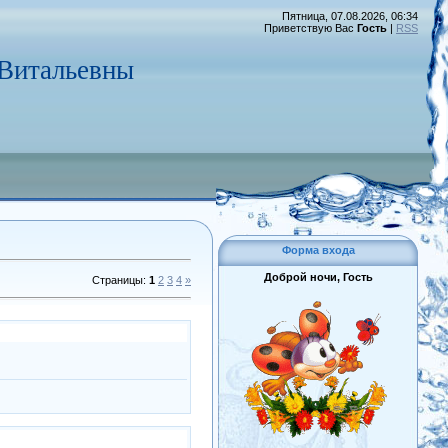
Пятница, 07.08.2026, 06:34
Приветствую Вас
Гость
|
RSS
 Витальевны
Форма входа
Доброй ночи, Гость
Страницы
:
1
2
3
4
»