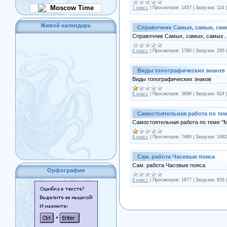
Moscow Time
7 класс
|
Просмотров:
1457
|
Загрузок:
114
Живой календарь
Справочник Самых, самых, самы
Справочник Самых, самых, самых...
6 класс
|
Просмотров:
1780
|
Загрузок:
285
Виды топографических знаков
Виды топографических знаков
6 класс
|
Просмотров:
3696
|
Загрузок:
624
Самостоятельная работа по тем
Самостоятельная работа по теме "
6 класс
|
Просмотров:
7460
|
Загрузок:
1682
Сам. работа Часовые пояса
Сам. работа Часовые пояса
Орфография
8 класс
|
Просмотров:
1877
|
Загрузок:
826