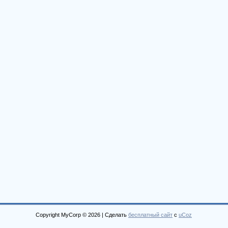
Copyright MyCorp © 2026
|
Сделать
бесплатный сайт
с
uCoz