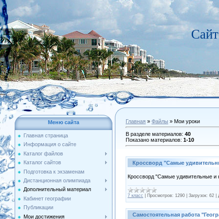
Сайт
Главная
»
Файлы
» Мои уроки
Меню сайта
В разделе материалов
:
40
Главная страница
Показано материалов
:
1-10
Информация о сайте
Каталог файлов
Каталог сайтов
Кроссворд "Самые удивительн
Подготовка к экзаменам
Кроссворд "Самые удивительные и
Дистанционная олимпиада
Дополнительный материал
7 класс
|
Просмотров:
1290
|
Загрузок:
62
|
Кабинет географии
Публикации
Самостоятельная работа "Геог
Мои достижения