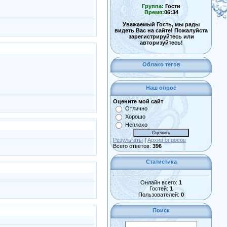
Группа:
Гости
Время:
06:34
Уважаемый Гость, мы рады
видеть Вас на сайте! Пожалуйста
зарегистрируйтесь или
авторизуйтесь!
Облако тегов
Наш опрос
Оцените мой сайт
Отлично
Хорошо
Неплохо
Результаты
|
Архив опросов
Всего ответов:
396
Статистика
Онлайн всего:
1
Гостей:
1
Пользователей:
0
Поиск