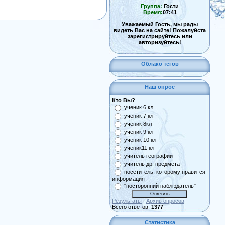
Группа:
Гости
Время:
07:41
Уважаемый Гость, мы рады
видеть Вас на сайте! Пожалуйста
зарегистрируйтесь или
авторизуйтесь!
Облако тегов
Наш опрос
Кто Вы?
ученик 6 кл
ученик 7 кл
ученик 8кл
ученик 9 кл
ученик 10 кл
ученик11 кл
учитель географии
учитель др. предмета
посетитель, которому нравится
информация
"посторонний наблюдатель"
Результаты
|
Архив опросов
Всего ответов:
1377
Статистика