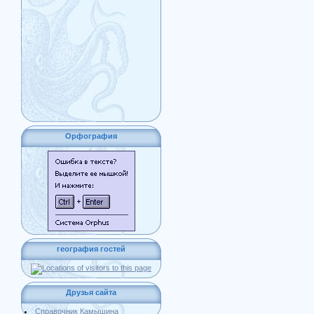
Орфография
география гостей
Друзья сайта
Справочник Камышина