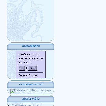
Орфография
география гостей
Друзья сайта
Справочник Камышина