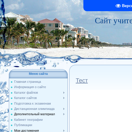
Верс
Сайт учит
Меню сайта
Тест
Главная страница
Информация о сайте
Каталог файлов
Каталог сайтов
Подготовка к экзаменам
Дистанционная олимпиада
Дополнительный материал
Кабинет географии
Публикации
Мои достижения