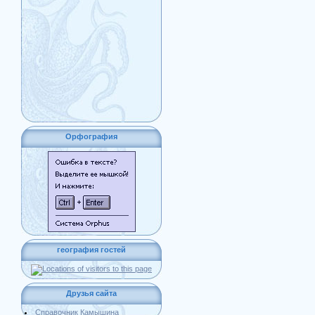
Орфография
география гостей
Друзья сайта
Справочник Камышина