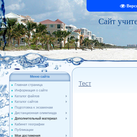
Верс
Сайт учит
Меню сайта
Тест
Главная страница
Информация о сайте
Каталог файлов
Каталог сайтов
Подготовка к экзаменам
Дистанционная олимпиада
Дополнительный материал
Кабинет географии
Публикации
Мои достижения