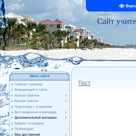
Верс
Сайт учит
Меню сайта
Тест
Главная страница
Информация о сайте
Каталог файлов
Каталог сайтов
Подготовка к экзаменам
Дистанционная олимпиада
Дополнительный материал
Кабинет географии
Публикации
Мои достижения