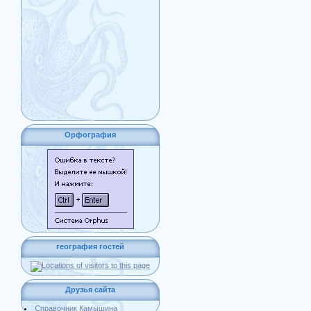
Орфография
география гостей
Друзья сайта
Справочник Камышина