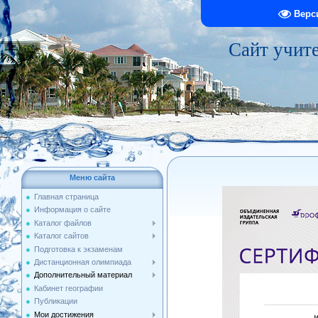
Верс
Сайт учит
Меню сайта
Главная страница
Информация о сайте
Каталог файлов
Каталог сайтов
Подготовка к экзаменам
Дистанционная олимпиада
Дополнительный материал
Кабинет географии
Публикации
Мои достижения