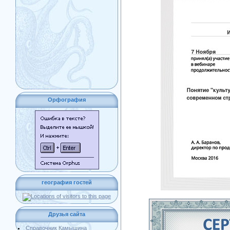
Орфография
география гостей
Друзья сайта
Справочник Камышина