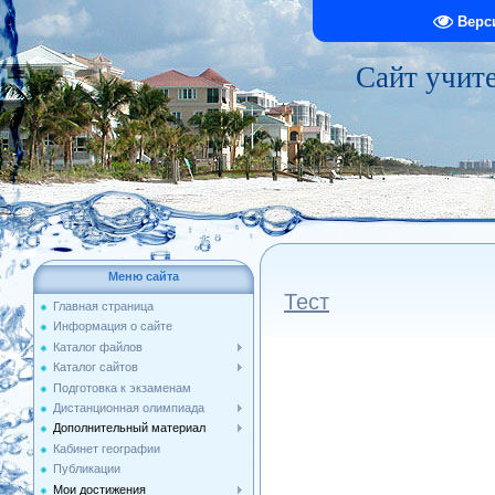
Верс
Сайт учит
Меню сайта
Тест
Главная страница
Информация о сайте
Каталог файлов
Каталог сайтов
Подготовка к экзаменам
Дистанционная олимпиада
Дополнительный материал
Кабинет географии
Публикации
Мои достижения