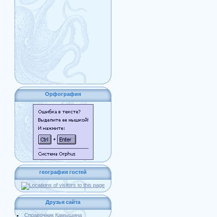
Орфография
география гостей
Друзья сайта
Справочник Камышина