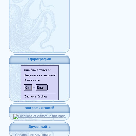
Орфография
география гостей
Друзья сайта
Справочник Камышина