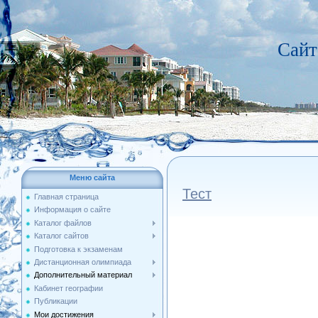
Сайт
Меню сайта
Тест
Главная страница
Информация о сайте
Каталог файлов
Каталог сайтов
Подготовка к экзаменам
Дистанционная олимпиада
Дополнительный материал
Кабинет географии
Публикации
Мои достижения