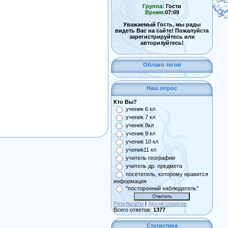
Группа:
Гости
Время:
07:09
Уважаемый Гость, мы рады
видеть Вас на сайте! Пожалуйста
зарегистрируйтесь или
авторизуйтесь!
Облако тегов
Наш опрос
Кто Вы?
ученик 6 кл
ученик 7 кл
ученик 8кл
ученик 9 кл
ученик 10 кл
ученик11 кл
учитель географии
учитель др. предмета
посетитель, которому нравится
информация
"посторонний наблюдатель"
Результаты
|
Архив опросов
Всего ответов:
1377
Статистика