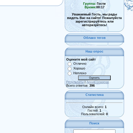
Группа:
Гости
Время:
00:17
Уважаемый Гость, мы рады
видеть Вас на сайте! Пожалуйста
зарегистрируйтесь или
авторизуйтесь!
Облако тегов
Наш опрос
Оцените мой сайт
Отлично
Хорошо
Неплохо
Результаты
|
Архив опросов
Всего ответов:
396
Статистика
Онлайн всего:
1
Гостей:
1
Пользователей:
0
Поиск