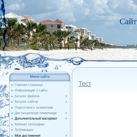
Сайт
Меню сайта
Тест
Главная страница
Информация о сайте
Каталог файлов
Каталог сайтов
Подготовка к экзаменам
Дистанционная олимпиада
Дополнительный материал
Кабинет географии
Публикации
Мои достижения