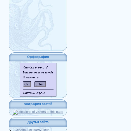
Орфография
география гостей
Друзья сайта
Справочник Камышина