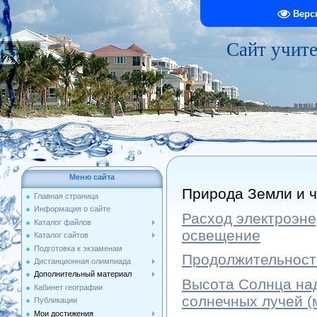
Верс
Сайт учит
Меню сайта
Природа Земли и ч
Главная страница
Информация о сайте
Расход электроэне
Каталог файлов
освещение
Каталог сайтов
Подготовка к экзаменам
Продолжительность
Дистанционная олимпиада
Дополнительный материал
Высота Солнца над
Кабинет географии
солнечных лучей (
Публикации
Мои достижения