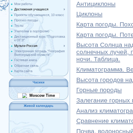
Антициклоны
Мои работы
Достижения учащихся
Циклоны
Проекты обучающихся, 10 класс
Прогноз погоды
Карта погоды. Пох
Тесты
Учителям в портфолио
Карта погоды. Пот
Дистанционный курс "Подготовка
к ОГЭ"
Высота Солнца над
Мульти-Россия
солнечных лучей, 
Электронная тетрадь "География
Волгоградской области"
ночи. Таблица.
Гостевая книга
Обратная связь
Климатограмма. Ве
Карта сайта
Высота городов на
Часики
Горные породы
Moscow Time
Залегание горных 
Живой календарь
Анализ климатогр
Сравнение климат
Почва, водоносный