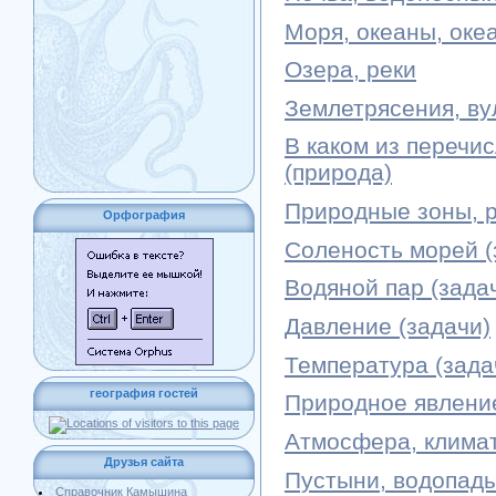
Моря, океаны, оке
Озера, реки
Землетрясения, ву
В каком из перечи
(природа)
Природные зоны, 
Орфография
Соленость морей (
Водяной пар (зада
Давление (задачи)
Температура (зада
география гостей
Природное явлени
Атмосфера, клима
Друзья сайта
Пустыни, водопады
Справочник Камышина