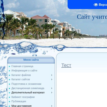
Верс
Сайт учит
Меню сайта
Тест
Главная страница
Информация о сайте
Каталог файлов
Каталог сайтов
Подготовка к экзаменам
Дистанционная олимпиада
Дополнительный материал
Кабинет географии
Публикации
Мои достижения