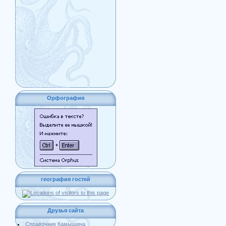
Орфография
география гостей
Друзья сайта
Справочник Камышина