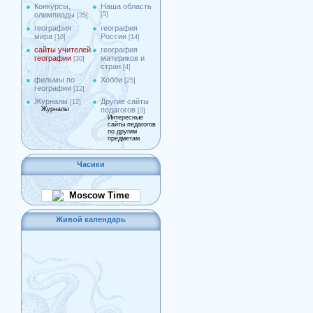
Конкурсы,
Наша область
олимпиады
[5]
[35]
география
география
мира
России
[10]
[14]
сайты учителей
география
географии
материков и
[30]
стран
[4]
фильмы по
Хобби
[25]
географии
[12]
Журналы
Другие сайты
[12]
Журналы
педагогов
[3]
Интересные
сайты педагогов
по другим
предметам
Часики
Moscow Time
Живой календарь