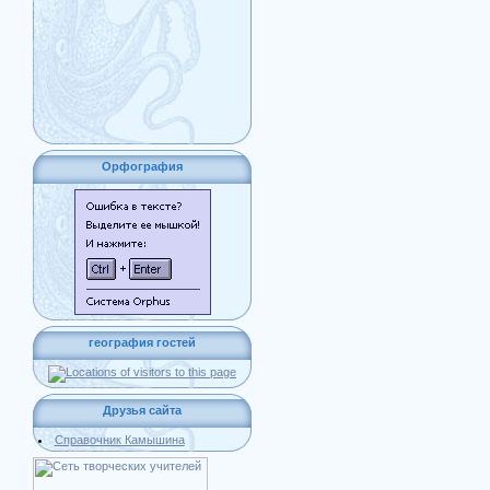
Орфография
география гостей
Друзья сайта
Справочник Камышина