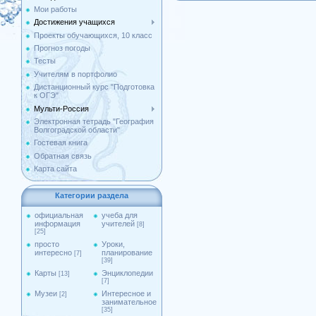
Мои работы
Достижения учащихся
Проекты обучающихся, 10 класс
Прогноз погоды
Тесты
Учителям в портфолио
Дистанционный курс "Подготовка
к ОГЭ"
Мульти-Россия
Электронная тетрадь "География
Волгоградской области"
Гостевая книга
Обратная связь
Карта сайта
Категории раздела
официальная
учеба для
информация
учителей
[8]
[25]
просто
Уроки,
интересно
планирование
[7]
[39]
Карты
Энциклопедии
[13]
[7]
Музеи
Интересное и
[2]
занимательное
[35]