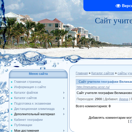
Верс
Сайт учит
Главная
»
Каталог сайтов
»
сайты уч
Меню сайта
Сайт учителя географии Велик
Главная страница
http://mesamu.ucoz.ru/
Информация о сайте
Каталог файлов
Сайт учителя географии Великанов
Каталог сайтов
Переходов
:
2900
|
Добавил
:
Арина
|
Подготовка к экзаменам
Всего комментариев
:
0
Дистанционная олимпиада
Дополнительный материал
Добавлять комментарии могу
Кабинет географии
[
Р
Публикации
Мои достижения