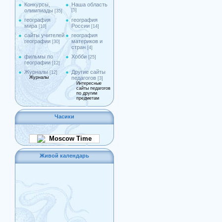
Конкурсы,
Наша область
олимпиады
[5]
[35]
география
география
мира
России
[10]
[14]
сайты учителей
география
географии
материков и
[30]
стран
[4]
фильмы по
Хобби
[25]
географии
[12]
Журналы
Другие сайты
[12]
Журналы
педагогов
[3]
Интересные
сайты педагогов
по другим
предметам
Часики
Moscow Time
Живой календарь