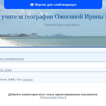
Версия для слабовидящих
 учителя географии Ожогиной Ирины
Главная
|
Регистрация
|
Вход
ое и занимательное
t_15_1.html
ейтинг
:
0.0
/
0
|
Теги
:
поделки
Добавлять комментарии могут только зарегистрированные пользователи.
[
Регистрация
|
Вход
]