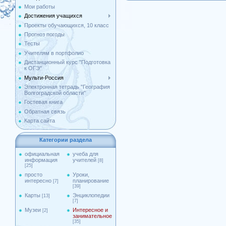
Мои работы
Достижения учащихся
Проекты обучающихся, 10 класс
Прогноз погоды
Тесты
Учителям в портфолио
Дистанционный курс "Подготовка
к ОГЭ"
Мульти-Россия
Электронная тетрадь "География
Волгоградской области"
Гостевая книга
Обратная связь
Карта сайта
Категории раздела
официальная
учеба для
информация
учителей
[8]
[25]
просто
Уроки,
интересно
планирование
[7]
[39]
Карты
Энциклопедии
[13]
[7]
Музеи
Интересное и
[2]
занимательное
[35]