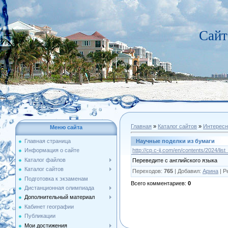
Сайт
Главная
»
Каталог сайтов
»
Интересн
Меню сайта
Научные поделки из бумаги
Главная страница
http://cp.c-ij.com/en/contents/2024/lis
Информация о сайте
Каталог файлов
Переведите с английского языка
Каталог сайтов
Переходов
:
765
|
Добавил
:
Арина
|
Р
Подготовка к экзаменам
Всего комментариев
:
0
Дистанционная олимпиада
Дополнительный материал
Кабинет географии
Публикации
Мои достижения