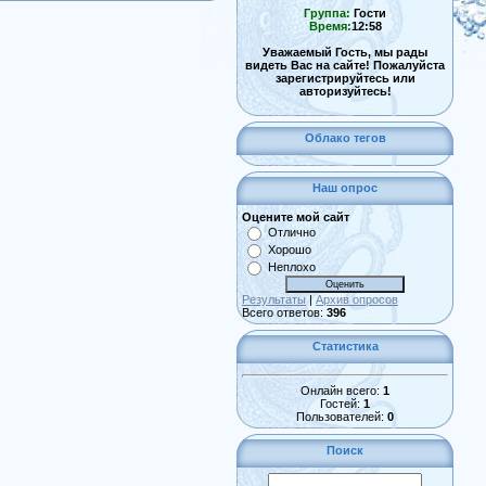
Группа:
Гости
Время:
12:58
Уважаемый Гость, мы рады
видеть Вас на сайте! Пожалуйста
зарегистрируйтесь или
авторизуйтесь!
Облако тегов
Наш опрос
Оцените мой сайт
Отлично
Хорошо
Неплохо
Результаты
|
Архив опросов
Всего ответов:
396
Статистика
Онлайн всего:
1
Гостей:
1
Пользователей:
0
Поиск