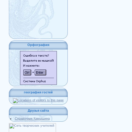
Орфография
география гостей
Друзья сайта
Справочник Камышина