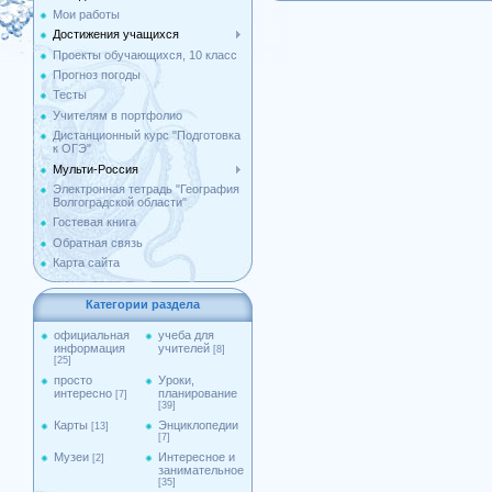
Мои работы
Достижения учащихся
Проекты обучающихся, 10 класс
Прогноз погоды
Тесты
Учителям в портфолио
Дистанционный курс "Подготовка
к ОГЭ"
Мульти-Россия
Электронная тетрадь "География
Волгоградской области"
Гостевая книга
Обратная связь
Карта сайта
Категории раздела
официальная
учеба для
информация
учителей
[8]
[25]
просто
Уроки,
интересно
планирование
[7]
[39]
Карты
Энциклопедии
[13]
[7]
Музеи
Интересное и
[2]
занимательное
[35]