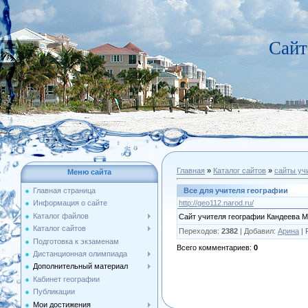
Сайт
Главная
»
Каталог сайтов
»
сайты уч
Меню сайта
Все для учителя географии
Главная страница
http://geo112.narod.ru/
Информация о сайте
Каталог файлов
Сайт учителя географии Кандеева 
Каталог сайтов
Переходов
:
2382
|
Добавил
:
Арина
|
Подготовка к экзаменам
Всего комментариев
:
0
Дистанционная олимпиада
Дополнительный материал
Кабинет географии
Публикации
Мои достижения