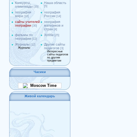
Конкурсы,
Наша область
олимпиады
[5]
[35]
география
география
мира
России
[10]
[14]
сайты учителей
география
географии
материков и
[30]
стран
[4]
фильмы по
Хобби
[25]
географии
[12]
Журналы
Другие сайты
[12]
Журналы
педагогов
[3]
Интересные
сайты педагогов
по другим
предметам
Часики
Moscow Time
Живой календарь