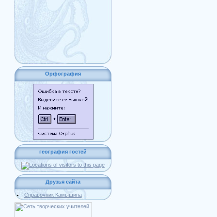
Орфография
география гостей
Друзья сайта
Справочник Камышина