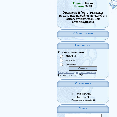
Группа:
Гости
Время:
05:18
Уважаемый Гость, мы рады
видеть Вас на сайте! Пожалуйста
зарегистрируйтесь или
авторизуйтесь!
Облако тегов
Наш опрос
Оцените мой сайт
Отлично
Хорошо
Неплохо
Результаты
|
Архив опросов
Всего ответов:
396
Статистика
Онлайн всего:
1
Гостей:
1
Пользователей:
0
Поиск