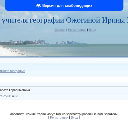
Версия для слабовидящих
 учителя географии Ожогиной Ирины
Главная
|
Регистрация
|
Вход
ителей географии
Марата Герасимовича
Рейтинг
:
4.0
/
1
Добавлять комментарии могут только зарегистрированные пользователи.
[
Регистрация
|
Вход
]