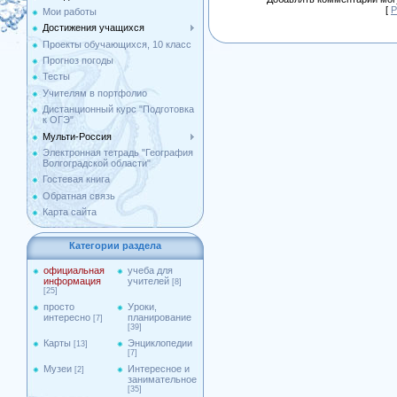
[
Р
Мои работы
Достижения учащихся
Проекты обучающихся, 10 класс
Прогноз погоды
Тесты
Учителям в портфолио
Дистанционный курс "Подготовка
к ОГЭ"
Мульти-Россия
Электронная тетрадь "География
Волгоградской области"
Гостевая книга
Обратная связь
Карта сайта
Категории раздела
официальная
учеба для
информация
учителей
[8]
[25]
просто
Уроки,
интересно
планирование
[7]
[39]
Карты
Энциклопедии
[13]
[7]
Музеи
Интересное и
[2]
занимательное
[35]