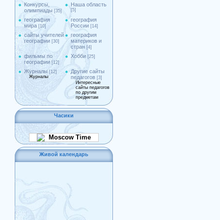
Конкурсы,
Наша область
олимпиады
[5]
[35]
география
география
мира
России
[10]
[14]
сайты учителей
география
географии
материков и
[30]
стран
[4]
фильмы по
Хобби
[25]
географии
[12]
Журналы
Другие сайты
[12]
Журналы
педагогов
[3]
Интересные
сайты педагогов
по другим
предметам
Часики
Moscow Time
Живой календарь