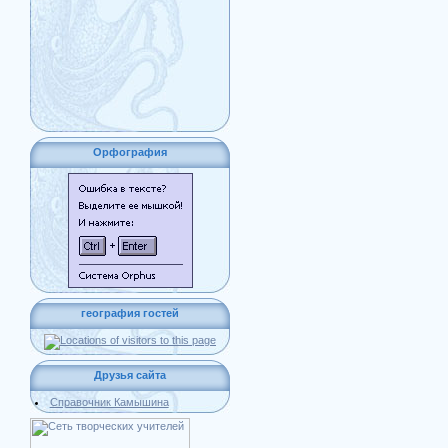
Орфография
география гостей
Друзья сайта
Справочник Камышина