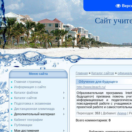
Верс
Сайт учит
Главная
»
Каталог сайтов
»
официал
Меню сайта
Обучение для будущего
Главная страница
http://www.iteach.ru/
Информация о сайте
Каталог файлов
Образовательная программа Intel
будущего») призвана помочь уч
Каталог сайтов
информационные и педагогическ
Подготовка к экзаменам
повседневной работе с учащимися 
проектной работе и самостоятельн
Дистанционная олимпиада
Переходов
:
353
|
Добавил
:
Арина
|
Р
Дополнительный материал
Кабинет географии
Всего комментариев
:
0
Публикации
Мои достижения
Добавлять комментарии могу